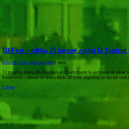
ID Fest – ediția 25 începe astăzi la Teatr
Kristofer
2 ani ago
2 ani ago
0
1 mins
12 trupe de teatru din toată țara și 6 participanți la secțiunea de sho
Festivalului național de teatru tânăr, ID Fest, organizat în fiecare va
Citește