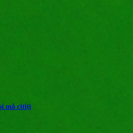
i mă citiți