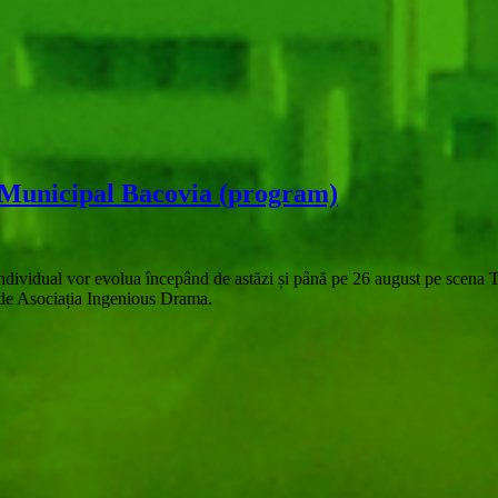
ul Municipal Bacovia (program)
w individual vor evolua începând de astăzi și până pe 26 august pe scena
ră de Asociația Ingenious Drama.