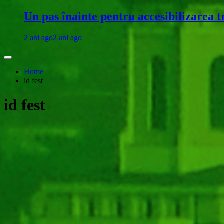
Un pas înainte pentru accesibilizarea 
2 ani ago
2 ani ago
Home
id fest
id fest