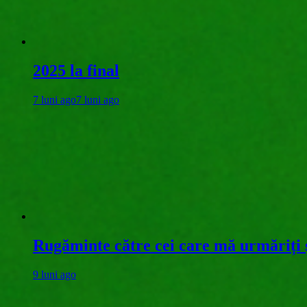
2025 la final
7 luni ago
7 luni ago
Rugăminte către cei care mă urmăriți ș
9 luni ago