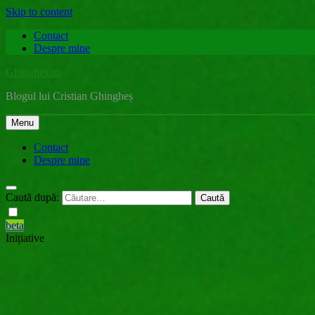
Skip to content
Contact
Despre mine
Ghinghes.ro
Blogul lui Cristian Ghingheș
Menu
Contact
Despre mine
Caută după:
beta
Inițiative