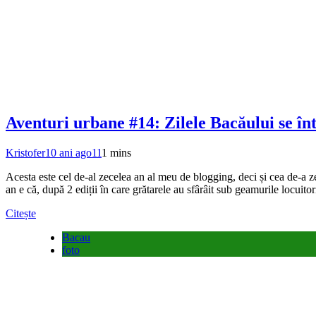
Aventuri urbane #14: Zilele Bacăului se înt
Kristofer
10 ani ago
11
1 mins
Acesta este cel de-al zecelea an al meu de blogging, deci și cea de-a ze
an e că, după 2 ediții în care grătarele au sfârâit sub geamurile locuito
Citește
Bacau
foto