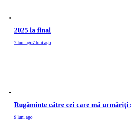
2025 la final
7 luni ago
7 luni ago
Rugăminte către cei care mă urmăriți ș
9 luni ago