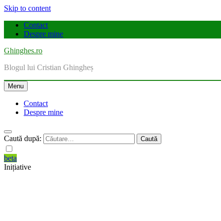
Skip to content
Contact
Despre mine
Ghinghes.ro
Blogul lui Cristian Ghingheș
Menu
Contact
Despre mine
Caută după:
beta
Inițiative