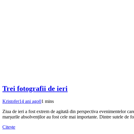
Trei fotografii de ieri
Kristofer
14 ani ago
0
1 mins
Ziua de ieri a fost extrem de agitată din perspectiva evenimentelor ca
marșurile absolvenților au fost cele mai importante. Dintre sutele de fo
Citește