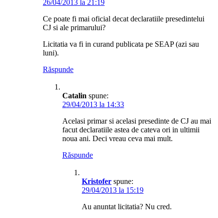
26/04/2013 la 21:19
Ce poate fi mai oficial decat declaratiile presedintelui
CJ si ale primarului?
Licitatia va fi in curand publicata pe SEAP (azi sau
luni).
Răspunde
Catalin
spune:
29/04/2013 la 14:33
Acelasi primar si acelasi presedinte de CJ au mai
facut declaratiile astea de cateva ori in ultimii
noua ani. Deci vreau ceva mai mult.
Răspunde
Kristofer
spune:
29/04/2013 la 15:19
Au anuntat licitatia? Nu cred.