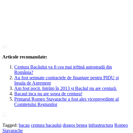
Articole recomandate:
Centura Bacăului va fi cea mai ieftină autostradă din
România?
Au fost semnate contractele de finanţare pentru PIDU şi
Insula de Agrement
Am fost pocit. Intrăm în 2013 și Bacăul nu are centură.
Bacaul inca nu are sosea de centura!
Primarul Romeo Stavarache a fost ales vicepreședinte al
Comitetului Regiunilor
Tagged:
bacau
centura bacaului
dragos benea
infrastructura
Romeo
Stavarache