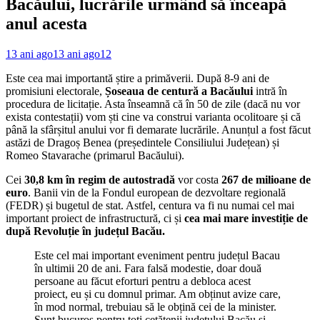
Bacăului, lucrările urmând să înceapă
anul acesta
13 ani ago
13 ani ago
12
Este cea mai importantă știre a primăverii. După 8-9 ani de
promisiuni electorale,
Șoseaua de centură a Bacăului
intră în
procedura de licitație. Asta înseamnă că în 50 de zile (dacă nu vor
exista contestații) vom ști cine va construi varianta ocolitoare și că
până la sfârșitul anului vor fi demarate lucrările. Anunțul a fost făcut
astăzi de Dragoș Benea (președintele Consiliului Județean) și
Romeo Stavarache (primarul Bacăului).
Cei
30,8 km în regim de autostradă
vor costa
267 de milioane de
euro
. Banii vin de la Fondul european de dezvoltare regională
(FEDR) și bugetul de stat. Astfel, centura va fi nu numai cel mai
important proiect de infrastructură, ci și
cea mai mare investiție de
după Revoluție în județul Bacău.
Este cel mai important eveniment pentru județul Bacau
în ultimii 20 de ani. Fara falsă modestie, doar două
persoane au făcut eforturi pentru a debloca acest
proiect, eu și cu domnul primar. Am obținut avize care,
în mod normal, trebuiau să le obțină cei de la minister.
Sunt bucuros pentru toți cetățenii județului Bacău și