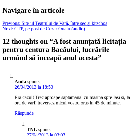
Navigare în articole
Previous:
Site-ul Teatrului de Vară, între sec și kitschos
Next:
CTP, pe post de Cezar Ouatu (audio)
12 thoughts on “
A fost anunțată licitația
pentru centura Bacăului, lucrările
urmând să înceapă anul acesta
”
Anda
spune:
26/04/2013 la 18:53
Era cazul! Trec aproape saptamanal cu masina spre Iasi si, la
ora de varf, traversez micul vostru oras in 45 de minute.
Răspunde
TNL
spune:
27/04/2013 la 03:03