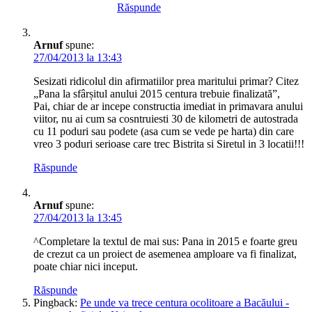
Răspunde
Arnuf
spune:
27/04/2013 la 13:43
Sesizati ridicolul din afirmatiilor prea maritului primar? Citez
„Pana la sfârșitul anului 2015 centura trebuie finalizată”,
Pai, chiar de ar incepe constructia imediat in primavara anului
viitor, nu ai cum sa cosntruiesti 30 de kilometri de autostrada
cu 11 poduri sau podete (asa cum se vede pe harta) din care
vreo 3 poduri serioase care trec Bistrita si Siretul in 3 locatii!!!
Răspunde
Arnuf
spune:
27/04/2013 la 13:45
^Completare la textul de mai sus: Pana in 2015 e foarte greu
de crezut ca un proiect de asemenea amploare va fi finalizat,
poate chiar nici inceput.
Răspunde
Pingback:
Pe unde va trece centura ocolitoare a Bacăului -