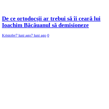
De ce ortodocșii ar trebui să îi ceară lui
Ioachim Băcăuanul să demisioneze
Kristofer
7 luni ago
7 luni ago
0