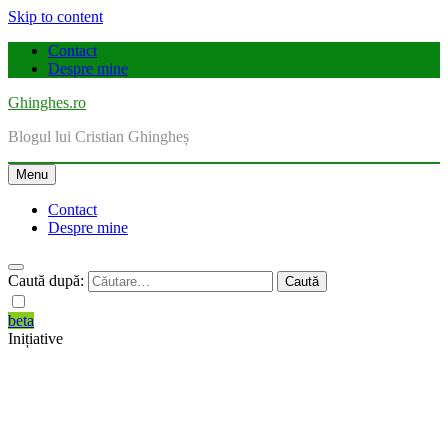
Skip to content
Contact
Despre mine
Ghinghes.ro
Blogul lui Cristian Ghingheș
Menu
Contact
Despre mine
Caută după:
beta
Inițiative