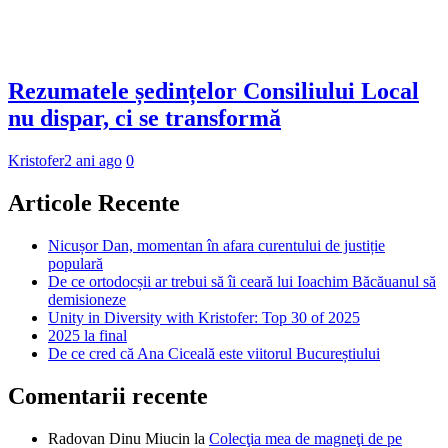
Rezumatele ședințelor Consiliului Local
nu dispar, ci se transformă
Kristofer
2 ani ago
0
Articole Recente
Nicușor Dan, momentan în afara curentului de justiție
populară
De ce ortodocșii ar trebui să îi ceară lui Ioachim Băcăuanul să
demisioneze
Unity in Diversity with Kristofer: Top 30 of 2025
2025 la final
De ce cred că Ana Ciceală este viitorul Bucureștiului
Comentarii recente
Radovan Dinu Miucin
la
Colecţia mea de magneţi de pe