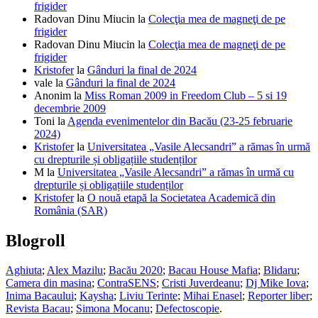
frigider
Radovan Dinu Miucin
la
Colecţia mea de magneţi de pe
frigider
Radovan Dinu Miucin
la
Colecţia mea de magneţi de pe
frigider
Kristofer
la
Gânduri la final de 2024
vale
la
Gânduri la final de 2024
Anonim
la
Miss Roman 2009 in Freedom Club – 5 si 19
decembrie 2009
Toni
la
Agenda evenimentelor din Bacău (23-25 februarie
2024)
Kristofer
la
Universitatea „Vasile Alecsandri” a rămas în urmă
cu drepturile și obligațiile studenților
M
la
Universitatea „Vasile Alecsandri” a rămas în urmă cu
drepturile și obligațiile studenților
Kristofer
la
O nouă etapă la Societatea Academică din
România (SAR)
Blogroll
Aghiuta
;
Alex Mazilu
;
Bacău 2020
;
Bacau House Mafia
;
Blidaru
;
Camera din masina
;
ContraSENS
;
Cristi Juverdeanu
;
Dj Mike Iova
;
Inima Bacaului
;
Kaysha
;
Liviu Terinte
;
Mihai Enasel
;
Reporter liber
;
Revista Bacau
;
Simona Mocanu
;
Defectoscopie
.