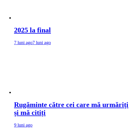
2025 la final
7 luni ago
7 luni ago
Rugăminte către cei care mă urmăriți
și mă citiți
9 luni ago