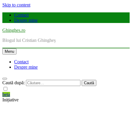
Skip to content
Contact
Despre mine
Ghinghes.ro
Blogul lui Cristian Ghingheș
Menu
Contact
Despre mine
Caută după:
beta
Inițiative