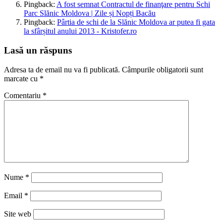
Pingback:
A fost semnat Contractul de finanţare pentru Schi
Parc Slănic Moldova | Zile și Nopți Bacău
Pingback:
Pârtia de schi de la Slănic Moldova ar putea fi gata
la sfârșitul anului 2013 - Kristofer.ro
Lasă un răspuns
Adresa ta de email nu va fi publicată.
Câmpurile obligatorii sunt
marcate cu
*
Comentariu
*
Nume
*
Email
*
Site web