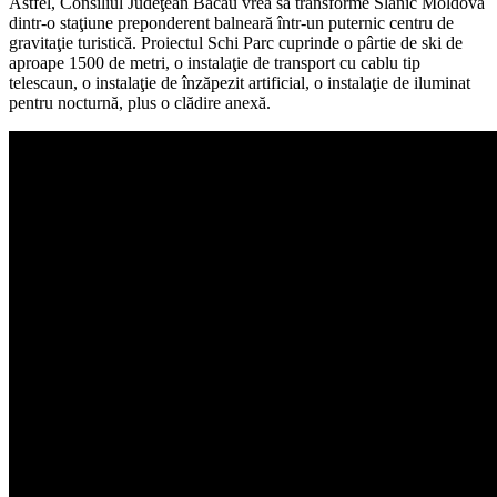
Astfel, Consiliul Judeţean Bacău vrea să transforme Slănic Moldova
dintr-o staţiune preponderent balneară într-un puternic centru de
gravitaţie turistică. Proiectul Schi Parc cuprinde o pârtie de ski de
aproape 1500 de metri, o instalaţie de transport cu cablu tip
telescaun, o instalaţie de înzăpezit artificial, o instalaţie de iluminat
pentru nocturnă, plus o clădire anexă.