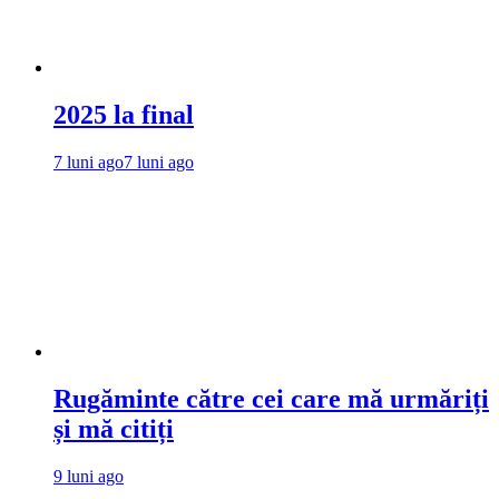
2025 la final
7 luni ago
7 luni ago
Rugăminte către cei care mă urmăriți
și mă citiți
9 luni ago