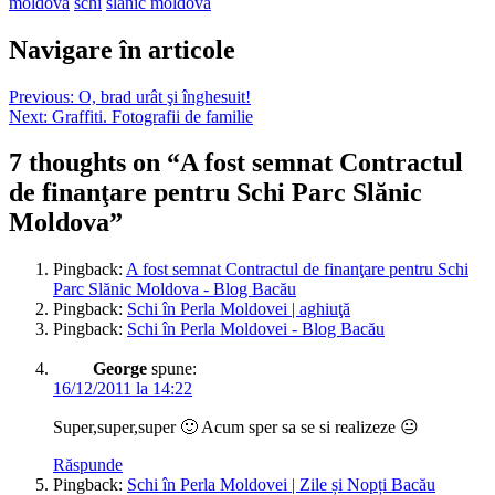
moldova
schi
slanic moldova
Navigare în articole
Previous:
O, brad urât şi înghesuit!
Next:
Graffiti. Fotografii de familie
7 thoughts on “
A fost semnat Contractul
de finanţare pentru Schi Parc Slănic
Moldova
”
Pingback:
A fost semnat Contractul de finanţare pentru Schi
Parc Slănic Moldova - Blog Bacău
Pingback:
Schi în Perla Moldovei | aghiuţă
Pingback:
Schi în Perla Moldovei - Blog Bacău
George
spune:
16/12/2011 la 14:22
Super,super,super 🙂 Acum sper sa se si realizeze 😐
Răspunde
Pingback:
Schi în Perla Moldovei | Zile și Nopți Bacău