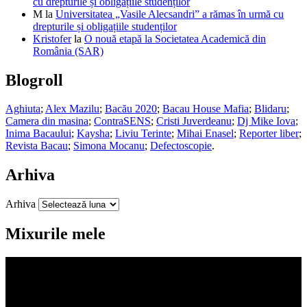
cu drepturile și obligațiile studenților
M
la
Universitatea „Vasile Alecsandri” a rămas în urmă cu
drepturile și obligațiile studenților
Kristofer
la
O nouă etapă la Societatea Academică din
România (SAR)
Blogroll
Aghiuta
;
Alex Mazilu
;
Bacău 2020
;
Bacau House Mafia
;
Blidaru
;
Camera din masina
;
ContraSENS
;
Cristi Juverdeanu
;
Dj Mike Iova
;
Inima Bacaului
;
Kaysha
;
Liviu Terinte
;
Mihai Enasel
;
Reporter liber
;
Revista Bacau
;
Simona Mocanu
;
Defectoscopie
.
Arhiva
Arhiva
Mixurile mele