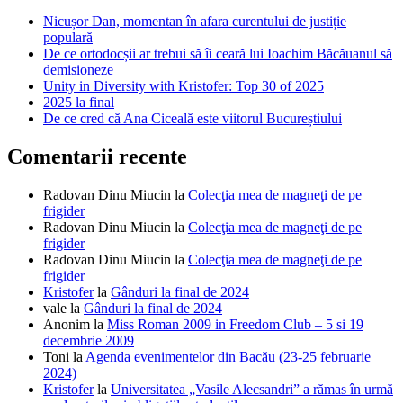
Nicușor Dan, momentan în afara curentului de justiție
populară
De ce ortodocșii ar trebui să îi ceară lui Ioachim Băcăuanul să
demisioneze
Unity in Diversity with Kristofer: Top 30 of 2025
2025 la final
De ce cred că Ana Ciceală este viitorul Bucureștiului
Comentarii recente
Radovan Dinu Miucin
la
Colecţia mea de magneţi de pe
frigider
Radovan Dinu Miucin
la
Colecţia mea de magneţi de pe
frigider
Radovan Dinu Miucin
la
Colecţia mea de magneţi de pe
frigider
Kristofer
la
Gânduri la final de 2024
vale
la
Gânduri la final de 2024
Anonim
la
Miss Roman 2009 in Freedom Club – 5 si 19
decembrie 2009
Toni
la
Agenda evenimentelor din Bacău (23-25 februarie
2024)
Kristofer
la
Universitatea „Vasile Alecsandri” a rămas în urmă