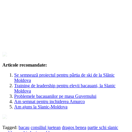
Articole recomandate:
Se semnează proiectul pentru pârtia de ski de la Slănic
Moldova
Training de leadership pentru elevii bacauani, la Slanic
Moldova
Problemele bacauanilor pe masa Guvernului
Am semnat pentru inchiderea Amurco
Am ajuns la Slanic-Moldova
Tagged:
bacau
consiliul juetean
dragos benea
partie schi slanic