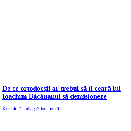
De ce ortodocșii ar trebui să îi ceară lui
Ioachim Băcăuanul să demisioneze
Kristofer
7 luni ago
7 luni ago
0