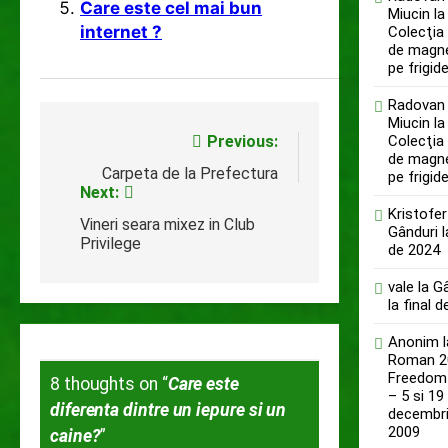
Care este cel mai bun
Miucin
la
internet ?
Colecţia
de magne
pe frigid
Radovan 
Miucin
la
Navigare
Previous:
Colecţia
de magne
în
Carpeta de la Prefectura
pe frigid
Next:
articole
Kristofer
Vineri seara mixez in Club
Gânduri l
Privilege
de 2024
vale
la
Gâ
la final 
Anonim
Roman 2
Freedom
8 thoughts on “
Care este
– 5 si 19
diferenta dintre un iepure si un
decembr
2009
caine?
”