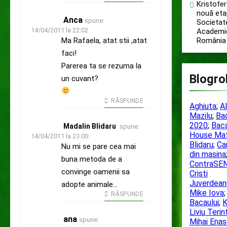
Kristofer
nouă eta
Anca
spune:
Societat
14/04/2011 la 22:02
Academic
Ma Rafaela, atat stii ,atat
România
faci!
Parerea ta se rezuma la
Blogrol
un cuvant?
RĂSPUNDE
Aghiuta
;
A
Mazilu
;
Ba
2020
;
Bac
Madalin Blidaru
spune:
House Maf
14/04/2011 la 23:00
Blidaru
;
Ca
Nu mi se pare cea mai
din masina
buna metoda de a
ContraSE
convinge oamenii sa
Cristi
Juverdean
adopte animale…
Mike Iova
RĂSPUNDE
Bacaului
;
K
Liviu Terin
ana
spune:
Mihai Enas