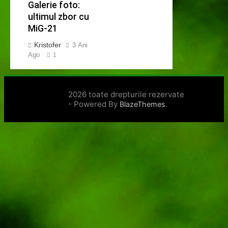
Galerie foto:
ultimul zbor cu
MiG-21
Kristofer
3 Ani
Ago
1
2026 toate drepturile rezervate
- Powered By
.
BlazeThemes