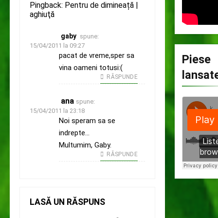
Pingback:
Pentru de dimineață |
aghiuţă
gaby
spune:
15/04/2011 la 09:27
pacat de vreme,sper sa
Piese
vina oameni totusi:(
lansat
RĂSPUNDE
ana
spune:
15/04/2011 la 23:18
Noi speram sa se
indrepte…
Multumim, Gaby.
RĂSPUNDE
LASĂ UN RĂSPUNS