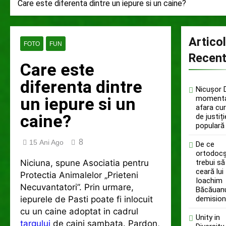
Care este diferenta dintre un iepure si un caine?
Artico
FOTO
FUN
Recen
Care este
diferenta dintre
Nicușor 
un iepure si un
momenta
afara cur
caine?
de justiți
populară
8
15 Ani Ago
De ce
ortodocși
Niciuna, spune Asociatia pentru
trebui să 
ceară lui
Protectia Animalelor „Prieteni
Ioachim
Necuvantatori”. Prin urmare,
Băcăuanu
iepurele de Pasti poate fi inlocuit
demisio
cu un caine adoptat in cadrul
Unity in
targului
de caini sambata. Pardon,