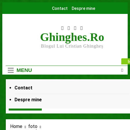
Skip
Contact
Despre mine
to
content
Ghinghes.ro
Blogul Lui Cristian Ghingheș
b
MENU
Contact
 la final
Rugăminte către cei care mă urmăriți și mă
Despre mine
ni Ago
7 Luni Ago
9 Luni Ago
INIȚIATIVE
Home
foto