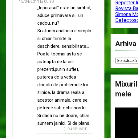
15/04/2011 la 00:30
Reporter l
„Iepurasul” este un simbol,
Revista B
Simona M
aduce primavara si…un
Defectos
cadou, nu?
Si atunci analogia e simpla
si chiar trimite la
Arhiva
deschidere, sensibilitate…
Poate tocmai asta se
Arhiva
asteapta de la cei
prezenti,putin suflet,
puterea de a vedea
Mixuri
dincolo de problemele lor
zilnice, la drama reala a
mele
acestor animale, care se
petrece sub ochii nostri.
Si daca nu ne doare, chiar
suntem jalnici. Si de plans.
RĂSPUNDE