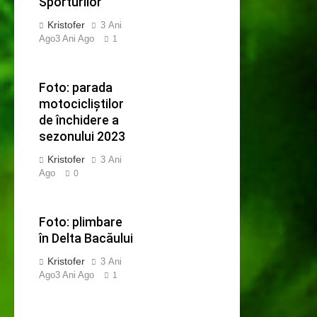
Sporturilor
Kristofer
3 Ani
Ago
3 Ani Ago
1
Foto: parada
motocicliștilor
de închidere a
sezonului 2023
Kristofer
3 Ani
Ago
0
Foto: plimbare
în Delta Bacăului
Kristofer
3 Ani
Ago
3 Ani Ago
1