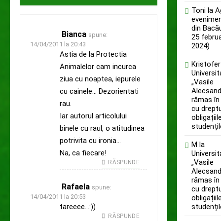
Toni
la
A
evenimen
din Bacă
Bianca
spune:
25 februa
14/04/2011 la 20:43
2024)
Astia de la Protectia
Kristofer
Animalelor cam incurca
Universi
ziua cu noaptea, iepurele
„Vasile
Alecsandr
cu cainele… Dezorientati
rămas în
rau.
cu dreptu
Iar autorul articolului
obligațiil
studențil
binele cu raul, o atitudinea
potrivita cu ironia…
M
la
Na, ca fiecare!
Universi
„Vasile
RĂSPUNDE
Alecsandr
rămas în
Rafaela
spune:
cu dreptu
14/04/2011 la 20:53
obligațiil
tareeee…:))
studențil
RĂSPUNDE