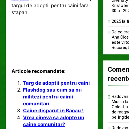
Diversity
targul de adoptii pentru caini fara
Kristofer
30 of 20
stapan.
2025 la f
De ce cr
Ana Cice
este viit
București
Coment
Articole recomandate:
recent
Targ de adoptii pentru caini
Flashdog sau cum sa nu
militezi pentru cainii
Radovan 
Miucin
la
comunitari
Colecţia
Caine disparut in Bacau !
de magne
Vrea cineva sa adopte un
pe frigid
caine comunitar?
Radovan 