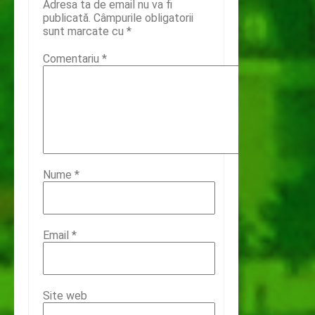
Adresa ta de email nu va fi
publicată.
Câmpurile obligatorii
sunt marcate cu
*
Comentariu
*
Nume
*
Email
*
Site web