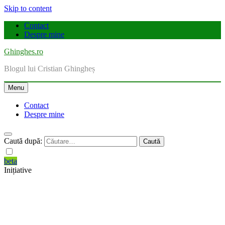
Skip to content
Contact
Despre mine
Ghinghes.ro
Blogul lui Cristian Ghingheș
Menu
Contact
Despre mine
Caută după:
beta
Inițiative