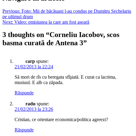
Previous:
Foto: Mii de băcăuani l-au condus pe Dumitru Sechelariu
pe ultimul drum
Next:
Video: emisiunea la care am fost aseară
3 thoughts on “
Corneliu Iacobov, scos
basma curată de Antena 3
”
carp
spune:
21/02/2013 la 22:24
Să mori de rîs cu beregata sfîşiată. E curat ca lacrima,
musiuul. E alb ca zăpada.
Răspunde
radu
spune:
21/02/2013 la 23:26
Cristian, ce orientare economica/politica agreezi?
Răspunde