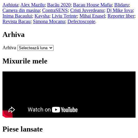
Aghiuta
;
Alex Mazilu
;
Bacău 2020
;
Bacau House Mafia
;
Blidaru
;
Camera din masina
;
ContraSENS
;
Cristi Juverdeanu
;
Dj Mike Iova
;
Inima Bacaului
;
Kaysha
;
Liviu Terinte
;
Mihai Enasel
;
Reporter liber
;
Revista Bacau
;
Simona Mocanu
;
Defectoscopie
.
Arhiva
Arhiva
Mixurile mele
Piese lansate