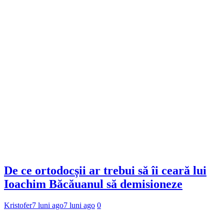
De ce ortodocșii ar trebui să îi ceară lui
Ioachim Băcăuanul să demisioneze
Kristofer
7 luni ago
7 luni ago
0