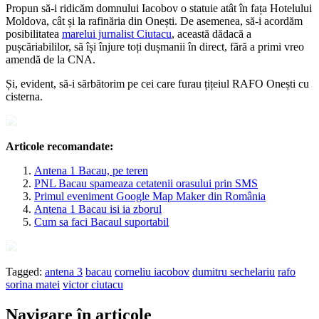
Propun să-i ridicăm domnului Iacobov o statuie atât în fața Hotelului
Moldova, cât și la rafinăria din Onești. De asemenea, să-i acordăm
posibilitatea
marelui jurnalist Ciutacu
, această dădacă a
pușcăriabililor, să își înjure toți dușmanii în direct, fără a primi vreo
amendă de la CNA.
Și, evident, să-i sărbătorim pe cei care furau țițeiul RAFO Onești cu
cisterna.
Articole recomandate:
Antena 1 Bacau, pe teren
PNL Bacau spameaza cetatenii orasului prin SMS
Primul eveniment Google Map Maker din România
Antena 1 Bacau isi ia zborul
Cum sa faci Bacaul suportabil
Tagged:
antena 3
bacau
corneliu iacobov
dumitru sechelariu
rafo
sorina matei
victor ciutacu
Navigare în articole