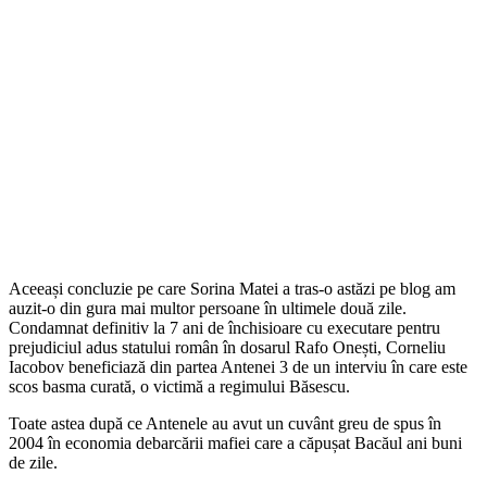
Aceeași concluzie pe care Sorina Matei a tras-o astăzi pe blog am
auzit-o din gura mai multor persoane în ultimele două zile.
Condamnat definitiv la 7 ani de închisioare cu executare pentru
prejudiciul adus statului român în dosarul Rafo Onești, Corneliu
Iacobov beneficiază din partea Antenei 3 de un interviu în care este
scos basma curată, o victimă a regimului Băsescu.
Toate astea după ce Antenele au avut un cuvânt greu de spus în
2004 în economia debarcării mafiei care a căpușat Bacăul ani buni
de zile.