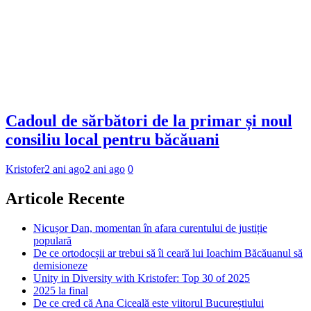
Cadoul de sărbători de la primar și noul
consiliu local pentru băcăuani
Kristofer
2 ani ago
2 ani ago
0
Articole Recente
Nicușor Dan, momentan în afara curentului de justiție
populară
De ce ortodocșii ar trebui să îi ceară lui Ioachim Băcăuanul să
demisioneze
Unity in Diversity with Kristofer: Top 30 of 2025
2025 la final
De ce cred că Ana Ciceală este viitorul Bucureștiului