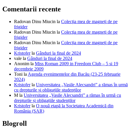
Comentarii recente
Radovan Dinu Miucin
la
Colecţia mea de magneţi de pe
frigider
Radovan Dinu Miucin
la
Colecţia mea de magneţi de pe
frigider
Radovan Dinu Miucin
la
Colecţia mea de magneţi de pe
frigider
Kristofer
la
Gânduri la final de 2024
vale
la
Gânduri la final de 2024
Anonim
la
Miss Roman 2009 in Freedom Club – 5 si 19
decembrie 2009
Toni
la
Agenda evenimentelor din Bacău (23-25 februarie
2024)
Kristofer
la
Universitatea „Vasile Alecsandri” a rămas în urmă
cu drepturile și obligațiile studenților
M
la
Universitatea „Vasile Alecsandri” a rămas în urmă cu
drepturile și obligațiile studenților
Kristofer
la
O nouă etapă la Societatea Academică din
România (SAR)
Blogroll