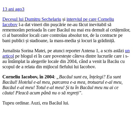
13 ani ago
3
Decesul lui Dumitru Sechelariu
și
interviul pe care Corneliu
Iacobov
l-a dat vineri din pușcărie ne-au făcut inevitabil să
rememorăm perioada în care Bacăul nu mai era demult al cetățenilor,
ci al baronilor locali care controlau absolut tot, de la contracte pe
bani publici și stadioane, la mass-media și locuri la grădiniță.
Jurnalista Sorina Matei, pe atunci reporter Antena 1, a scris astăzi
un
articol
pe blogul ei în care povestește câteva dintre lucrurile care i s-
au întâmplat la alegerile locale din 2004, când a venit la Bacău cu
scopul de a relata din mijlocul fiefului lui Iacobov.
Corneliu Iacobov, în 2004
:
„Bacăul sunt eu, înțelegi? Eu sunt
Bacăul! Hotelul e-al meu, parcarea e-a mea, trotuarul e-al meu,
Bacăul e-al meu! Totul e-al meu! Și tu în Bacăul meu nu ai ce
căuta! Pleacă acum până nu o să regreți”.
Tupeu ordinar. Auzi, era Bacăul lui.