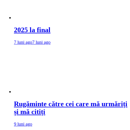
2025 la final
7 luni ago
7 luni ago
Rugăminte către cei care mă urmăriți
și mă citiți
9 luni ago