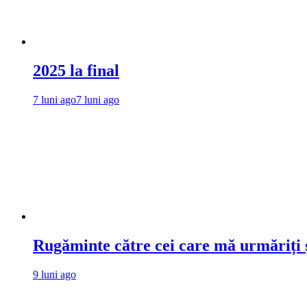
2025 la final
7 luni ago
7 luni ago
Rugăminte către cei care mă urmăriți ș
9 luni ago