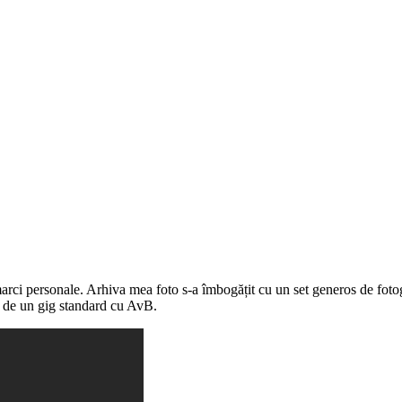
marci personale. Arhiva mea foto s-a îmbogățit cu un set generos de fot
ță de un gig standard cu AvB.