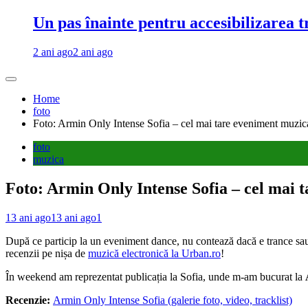
Un pas înainte pentru accesibilizarea 
2 ani ago
2 ani ago
Home
foto
Foto: Armin Only Intense Sofia – cel mai tare eveniment muzica
foto
muzica
Foto: Armin Only Intense Sofia – cel mai 
13 ani ago
13 ani ago
1
După ce particip la un eveniment dance, nu contează dacă e trance sau 
recenzii pe nișa de
muzică electronică la Urban.ro
!
În weekend am reprezentat publicația la Sofia, unde m-am bucurat la
Recenzie:
Armin Only Intense Sofia (galerie foto, video, tracklist)