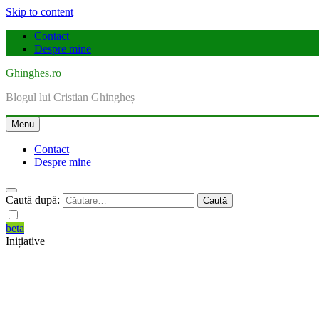
Skip to content
Contact
Despre mine
Ghinghes.ro
Blogul lui Cristian Ghingheș
Menu
Contact
Despre mine
Caută după:
beta
Inițiative