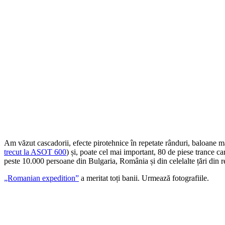
Am văzut cascadorii, efecte pirotehnice în repetate rânduri, baloane 
trecut la ASOT 600
) și, poate cel mai important, 80 de piese trance car
peste 10.000 persoane din Bulgaria, România și din celelalte țări din
„Romanian expedition”
a meritat toți banii. Urmează fotografiile.