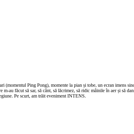
mari (momentul Ping Pong), momente la pian și tobe, un ecran imens sin
e m-au făcut să sar, să cânt, să lăcrimez, să ridic mâinile în aer și să da
 regiune. Pe scurt, am trăit eveniment INTENS.