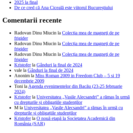
2025 la final
De ce cred că Ana Ciceală este viitorul Bucureștiului
Comentarii recente
Radovan Dinu Miucin
la
Colecţia mea de magneţi de pe
frigider
Radovan Dinu Miucin
la
Colecţia mea de magneţi de pe
frigider
Radovan Dinu Miucin
la
Colecţia mea de magneţi de pe
frigider
Kristofer
la
Gânduri la final de 2024
vale
la
Gânduri la final de 2024
Anonim
la
Miss Roman 2009 in Freedom Club – 5 si 19
decembrie 2009
Toni
la
Agenda evenimentelor din Bacău (23-25 februarie
2024)
Kristofer
la
Universitatea „Vasile Alecsandri” a rămas în urmă
cu drepturile și obligațiile studenților
M
la
Universitatea „Vasile Alecsandri” a rămas în urmă cu
drepturile și obligațiile studenților
Kristofer
la
O nouă etapă la Societatea Academică din
România (SAR)