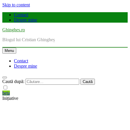
Skip to content
Contact
Despre mine
Ghinghes.ro
Blogul lui Cristian Ghingheș
Menu
Contact
Despre mine
Caută după:
beta
Inițiative