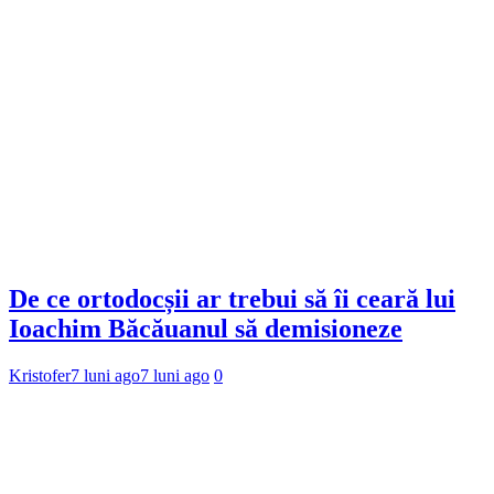
De ce ortodocșii ar trebui să îi ceară lui
Ioachim Băcăuanul să demisioneze
Kristofer
7 luni ago
7 luni ago
0