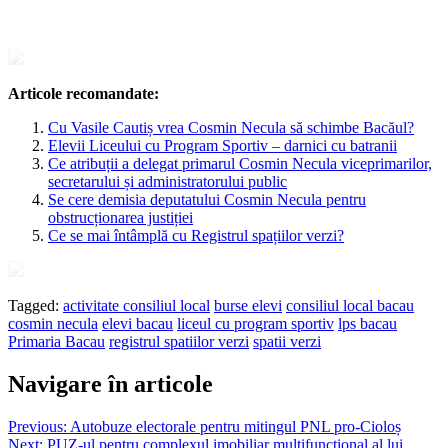
Articole recomandate:
Cu Vasile Cautiș vrea Cosmin Necula să schimbe Bacăul?
Elevii Liceului cu Program Sportiv – darnici cu batranii
Ce atribuții a delegat primarul Cosmin Necula viceprimarilor,
secretarului și administratorului public
Se cere demisia deputatului Cosmin Necula pentru
obstrucționarea justiției
Ce se mai întâmplă cu Registrul spațiilor verzi?
Tagged:
activitate consiliul local
burse elevi
consiliul local bacau
cosmin necula
elevi bacau
liceul cu program sportiv
lps bacau
Primaria Bacau
registrul spatiilor verzi
spatii verzi
Navigare în articole
Previous:
Autobuze electorale pentru mitingul PNL pro-Cioloș
Next:
PUZ-ul pentru complexul imobiliar multifuncțional al lui