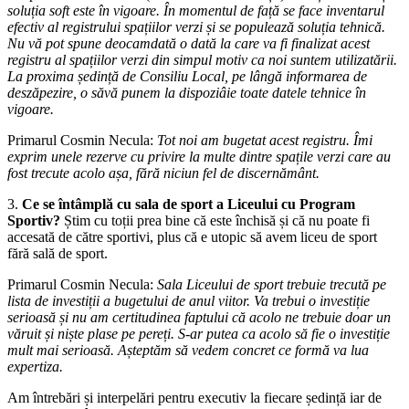
soluția soft este în vigoare. În momentul de față se face inventarul
efectiv al registrului spațiilor verzi și se populează soluția tehnică.
Nu vă pot spune deocamdată o dată la care va fi finalizat acest
registru al spațiilor verzi din simpul motiv ca noi suntem utilizatării.
La proxima ședință de Consiliu Local, pe lângă informarea de
deszăpezire, o săvă punem la dispoziâie toate datele tehnice în
vigoare.
Primarul Cosmin Necula:
Tot noi am bugetat acest registru. Îmi
exprim unele rezerve cu privire la multe dintre spațile verzi care au
fost trecute acolo așa, fără niciun fel de discernământ.
3.
Ce se întâmplă cu sala de sport a Liceului cu Program
Sportiv?
Știm cu toții prea bine că este închisă și că nu poate fi
accesată de către sportivi, plus că e utopic să avem liceu de sport
fără sală de sport.
Primarul Cosmin Necula:
Sala Liceului de sport trebuie trecută pe
lista de investiții a bugetului de anul viitor. Va trebui o investiție
serioasă și nu am certitudinea faptului că acolo ne trebuie doar un
văruit și niște plase pe pereți. S-ar putea ca acolo să fie o investiție
mult mai serioasă. Așteptăm să vedem concret ce formă va lua
expertiza.
Am întrebări și interpelări pentru executiv la fiecare ședință iar de