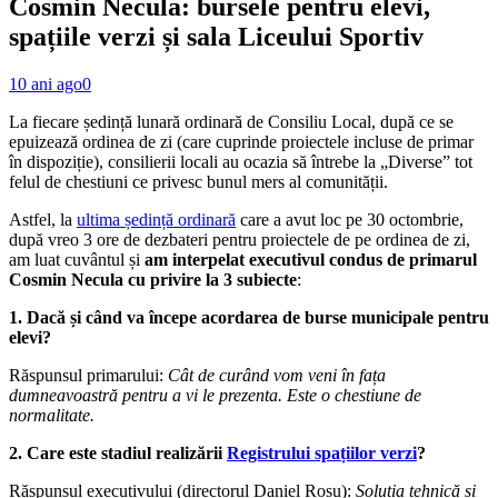
Cosmin Necula: bursele pentru elevi,
spațiile verzi și sala Liceului Sportiv
10 ani ago
0
La fiecare ședință lunară ordinară de Consiliu Local, după ce se
epuizează ordinea de zi (care cuprinde proiectele incluse de primar
în dispoziție), consilierii locali au ocazia să întrebe la „Diverse” tot
felul de chestiuni ce privesc bunul mers al comunității.
Astfel, la
ultima ședință ordinară
care a avut loc pe 30 octombrie,
după vreo 3 ore de dezbateri pentru proiectele de pe ordinea de zi,
am luat cuvântul și
am interpelat executivul condus de primarul
Cosmin Necula cu privire la 3 subiecte
:
1. Dacă și când va începe acordarea de burse municipale pentru
elevi?
Răspunsul primarului:
Cât de curând vom veni în fața
dumneavoastră pentru a vi le prezenta. Este o chestiune de
normalitate.
2. Care este stadiul realizării
Registrului spațiilor verzi
?
Răspunsul executivului (directorul Daniel Roșu):
Soluția tehnică și