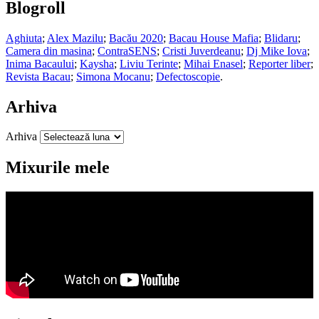
Blogroll
Aghiuta
;
Alex Mazilu
;
Bacău 2020
;
Bacau House Mafia
;
Blidaru
;
Camera din masina
;
ContraSENS
;
Cristi Juverdeanu
;
Dj Mike Iova
;
Inima Bacaului
;
Kaysha
;
Liviu Terinte
;
Mihai Enasel
;
Reporter liber
;
Revista Bacau
;
Simona Mocanu
;
Defectoscopie
.
Arhiva
Arhiva
Mixurile mele