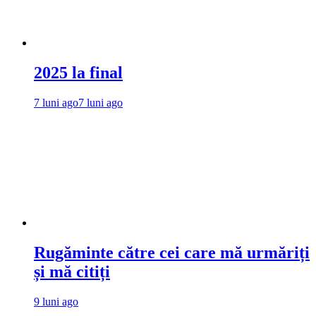
2025 la final
7 luni ago
7 luni ago
Rugăminte către cei care mă urmăriți
și mă citiți
9 luni ago