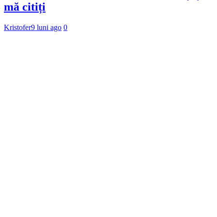
mă citiți
Kristofer
9 luni ago
0