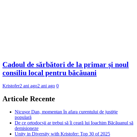
Cadoul de sărbători de la primar și noul
consiliu local pentru băcăuani
Kristofer
2 ani ago
2 ani ago
0
Articole Recente
Nicușor Dan, momentan în afara curentului de justiție
populară
De ce ortodocșii ar trebui să îi ceară lui Ioachim Băcăuanul să
demisioneze
Unity in Diversity with Kristofer: Top 30 of 2025