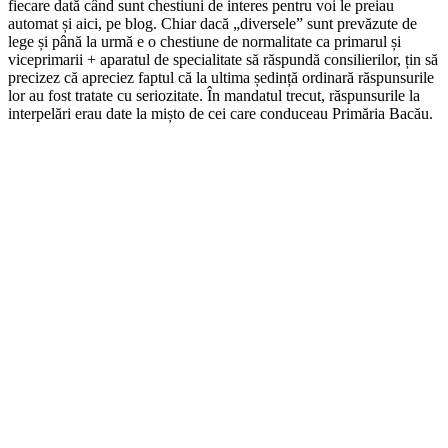
fiecare dată când sunt chestiuni de interes pentru voi le preiau
automat și aici, pe blog. Chiar dacă „diversele” sunt prevăzute de
lege și până la urmă e o chestiune de normalitate ca primarul și
viceprimarii + aparatul de specialitate să răspundă consilierilor, țin să
precizez că apreciez faptul că la ultima ședință ordinară răspunsurile
lor au fost tratate cu seriozitate. În mandatul trecut, răspunsurile la
interpelări erau date la mișto de cei care conduceau Primăria Bacău.