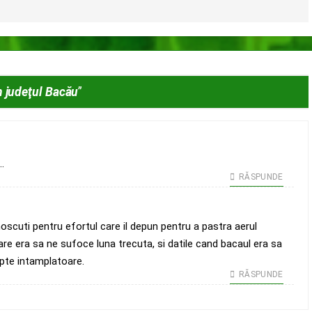
n judeţul Bacău
”
.
RĂSPUNDE
scuti pentru efortul care il depun pentru a pastra aerul
are era sa ne sufoce luna trecuta, si datile cand bacaul era sa
apte intamplatoare.
RĂSPUNDE