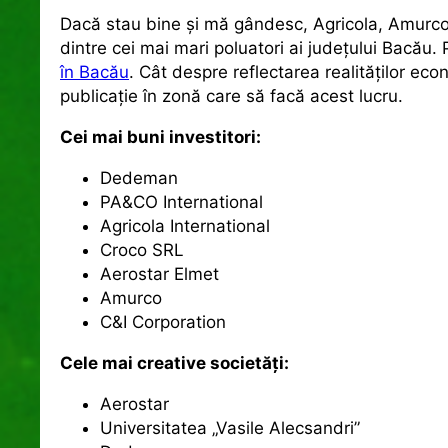
Dacă stau bine şi mă gândesc, Agricola, Amurco 
dintre cei mai mari poluatori ai judeţului Bacău. 
în Bacău
. Cât despre reflectarea realităţilor e
publicaţie în zonă care să facă acest lucru.
Cei mai buni investitori:
Dedeman
PA&CO International
Agricola International
Croco SRL
Aerostar Elmet
Amurco
C&I Corporation
Cele mai creative societăţi:
Aerostar
Universitatea „Vasile Alecsandri”