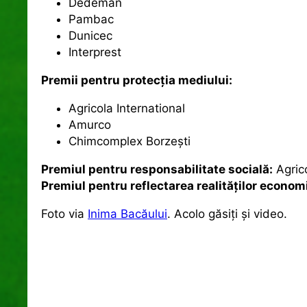
Dedeman
Pambac
Dunicec
Interprest
Premii pentru protecţia mediului:
Agricola International
Amurco
Chimcomplex Borzeşti
Premiul pentru responsabilitate socială:
Agrico
Premiul pentru reflectarea realităţilor econo
Foto via
Inima Bacăului
. Acolo găsiţi şi video.