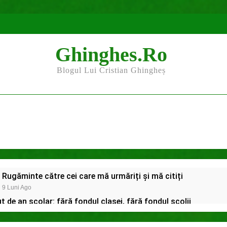
Ghinghes.ro
Blogul Lui Cristian Ghingheș
Rugăminte către cei care mă urmăriți și mă citiți
9 Luni Ago
 de an școlar: fără fondul clasei, fără fondul școlii
inerii și organizațiile din Bacău
Harta și programul tere