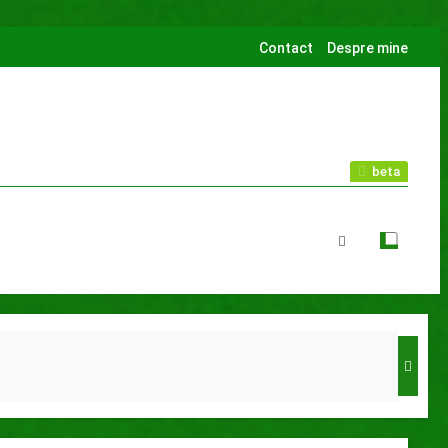
Contact
Despre mine
beta
nurilor de sport publice din municipiul Bacău