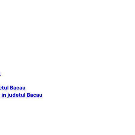
u
etul Bacau
r in judetul Bacau