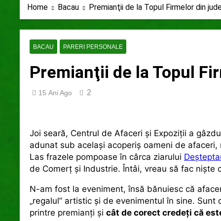
Home
Bacau
Premianţii de la Topul Firmelor din jud
2 Ani Ago
Un pas înainte pentru 
2 Ani Ago
2 Ani Ago
BACAU
PARERI PERSONALE
Premianţii de la Topul Fi
2
15 Ani Ago
Joi seară, Centrul de Afaceri şi Expoziţii a gâzdu
adunat sub acelaşi acoperiş oameni de afaceri,
Las frazele pompoase în cârca ziarului
Deştepta
de Comerţ şi Industrie. Întâi, vreau să fac nişte 
N-am fost la eveniment, însă bănuiesc că afaceri
„regalul” artistic şi de evenimentul în sine. Sunt
printre premianţi şi
cât de corect credeţi că est