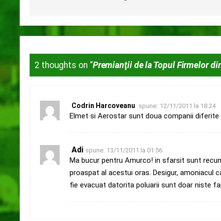
2 thoughts on “
Premianţii de la Topul Firmelor di
Codrin Harcoveanu
spune:
12/11/2011 la 18:24
Elmet si Aerostar sunt doua companii diferite .
Adi
spune:
13/11/2011 la 01:56
Ma bucur pentru Amurco! in sfarsit sunt recuno
proaspat al acestui oras. Desigur, amoniacul c
fie evacuat datorita poluarii sunt doar niste f