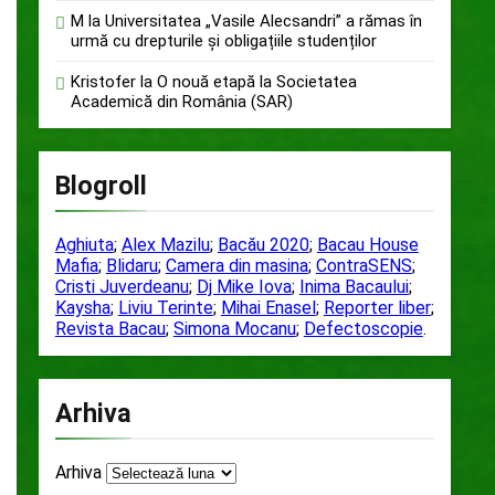
M
la
Universitatea „Vasile Alecsandri” a rămas în
urmă cu drepturile și obligațiile studenților
Kristofer
la
O nouă etapă la Societatea
Academică din România (SAR)
Blogroll
Aghiuta
;
Alex Mazilu
;
Bacău 2020
;
Bacau House
Mafia
;
Blidaru
;
Camera din masina
;
ContraSENS
;
Cristi Juverdeanu
;
Dj Mike Iova
;
Inima Bacaului
;
Kaysha
;
Liviu Terinte
;
Mihai Enasel
;
Reporter liber
;
Revista Bacau
;
Simona Mocanu
;
Defectoscopie
.
Arhiva
Arhiva