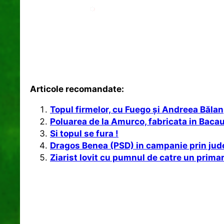
Articole recomandate:
Topul firmelor, cu Fuego şi Andreea Bălan
Poluarea de la Amurco, fabricata in Baca
Si topul se fura !
Dragos Benea (PSD) in campanie prin jud
Ziarist lovit cu pumnul de catre un prima