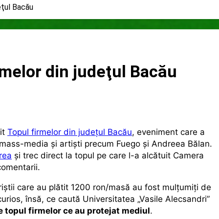
eţul Bacău
2 Ani Ago
2 Ani Ago
accesibilizarea trotuarelor din Bacău
rmelor din judeţul Bacău
it
Topul firmelor din judeţul Bacău
, eveniment care a
 mass-media şi artişti precum Fuego şi Andreea Bălan.
rea
şi trec direct la topul pe care l-a alcătuit Camera
comentarii.
ştii care au plătit 1200 ron/masă au fost mulţumiţi de
 curios, însă, ce caută Universitatea „Vasile Alecsandri”
e topul firmelor ce au protejat mediul
.