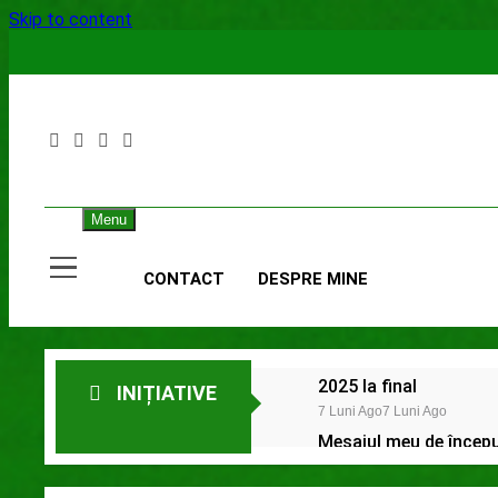
Skip to content
Menu
CONTACT
DESPRE MINE
2025 la final
INIȚIATIVE
7 Luni Ago
7 Luni Ago
Mesajul meu de început
2 Ani Ago
Proiect depus pentru t