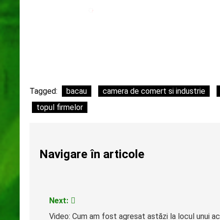
Tagged:
bacau
camera de comert si industrie
topul firmelor
Navigare în articole
Next:
Video: Cum am fost agresat astăzi la locul unui ac