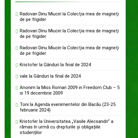
Radovan Dinu Miucin
la
Colecţia mea de magneţi
de pe frigider
Radovan Dinu Miucin
la
Colecţia mea de magneţi
de pe frigider
Radovan Dinu Miucin
la
Colecţia mea de magneţi
de pe frigider
Kristofer
la
Gânduri la final de 2024
vale
la
Gânduri la final de 2024
Anonim
la
Miss Roman 2009 in Freedom Club – 5
si 19 decembrie 2009
Toni
la
Agenda evenimentelor din Bacău (23-25
februarie 2024)
Kristofer
la
Universitatea „Vasile Alecsandri” a
rămas în urmă cu drepturile și obligațiile
studenților