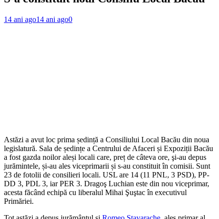
14 ani ago
14 ani ago
0
Astăzi a avut loc prima ședință a Consiliului Local Bacău din noua
legislatură. Sala de ședințe a Centrului de Afaceri și Expoziții Bacău
a fost gazda noilor aleși locali care, preț de câteva ore, şi-au depus
jurămintele, și-au ales viceprimarii și s-au constituit în comisii. Sunt
23 de fotolii de consilieri locali. USL are 14 (11 PNL, 3 PSD), PP-
DD 3, PDL 3, iar PER 3. Dragoş Luchian este din nou viceprimar,
acesta făcând echipă cu liberalul Mihai Şuştac în executivul
Primăriei.
Tot astăzi a depus jurământul şi
Romeo Stavarache
, ales primar al