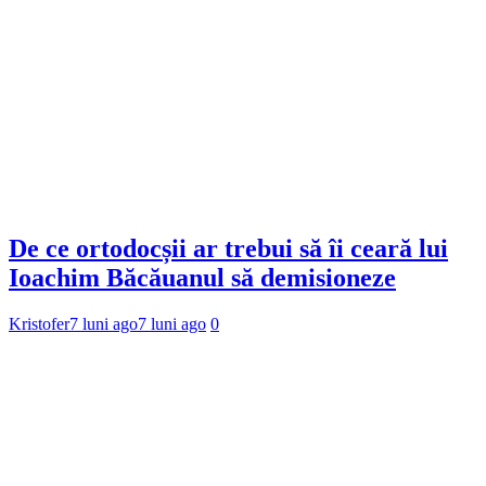
De ce ortodocșii ar trebui să îi ceară lui
Ioachim Băcăuanul să demisioneze
Kristofer
7 luni ago
7 luni ago
0