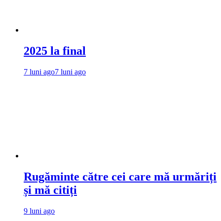
2025 la final
7 luni ago
7 luni ago
Rugăminte către cei care mă urmăriți
și mă citiți
9 luni ago