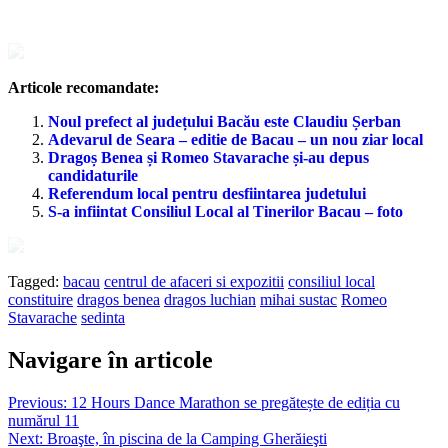
Articole recomandate:
Noul prefect al județului Bacău este Claudiu Șerban
Adevarul de Seara – editie de Bacau – un nou ziar local
Dragoș Benea și Romeo Stavarache și-au depus
candidaturile
Referendum local pentru desfiintarea judetului
S-a infiintat Consiliul Local al Tinerilor Bacau – foto
Tagged:
bacau
centrul de afaceri si expozitii
consiliul local
constituire
dragos benea
dragos luchian
mihai sustac
Romeo
Stavarache
sedinta
Navigare în articole
Previous:
12 Hours Dance Marathon se pregătește de ediția cu
numărul 11
Next:
Broaşte, în piscina de la Camping Gherăieşti