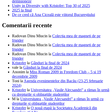
demisioneze
Unity in Diversity with Kristofer: Top 30 of 2025
2025 la final
De ce cred că Ana Ciceală este viitorul Bucureștiului
Comentarii recente
Radovan Dinu Miucin
la
Colecţia mea de magneţi de pe
frigider
Radovan Dinu Miucin
la
Colecţia mea de magneţi de pe
frigider
Radovan Dinu Miucin
la
Colecţia mea de magneţi de pe
frigider
Kristofer
la
Gânduri la final de 2024
vale
la
Gânduri la final de 2024
Anonim
la
Miss Roman 2009 in Freedom Club – 5 si 19
decembrie 2009
Toni
la
Agenda evenimentelor din Bacău (23-25 februarie
2024)
Kristofer
la
Universitatea „Vasile Alecsandri” a rămas în urmă
cu drepturile și obligațiile studenților
M
la
Universitatea „Vasile Alecsandri” a rămas în urmă cu
drepturile și obligațiile studenților
Kristofer
la
O nouă etapă la Societatea Academică din