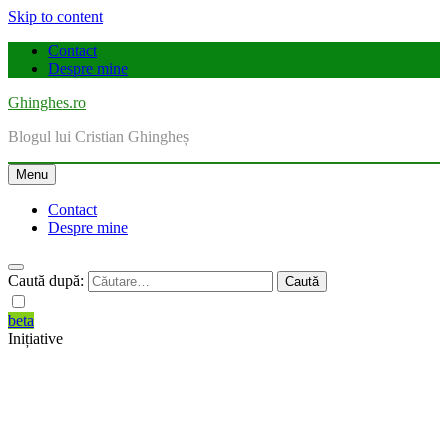
Skip to content
Contact
Despre mine
Ghinghes.ro
Blogul lui Cristian Ghingheș
Menu
Contact
Despre mine
Caută după:
beta
Inițiative