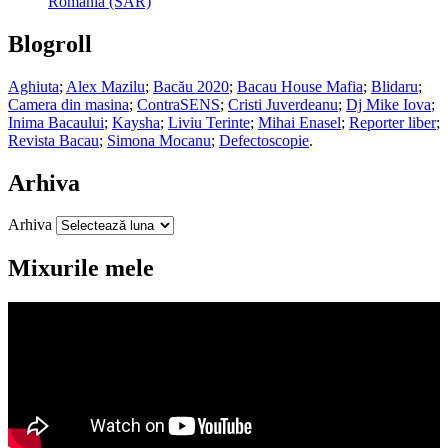
România (SAR)
Blogroll
Aghiuta
;
Alex Mazilu
;
Bacău 2020
;
Bacau House Mafia
;
Blidaru
;
Camera din masina
;
ContraSENS
;
Cristi Juverdeanu
;
Dj Mike Iova
;
Inima Bacaului
;
Kaysha
;
Liviu Terinte
;
Mihai Enasel
;
Reporter liber
;
Revista Bacau
;
Simona Mocanu
;
Defectoscopie
.
Arhiva
Arhiva
Mixurile mele