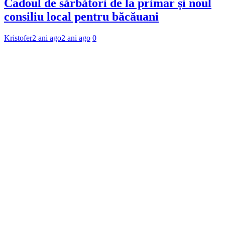
Cadoul de sărbători de la primar și noul
consiliu local pentru băcăuani
Kristofer
2 ani ago
2 ani ago
0