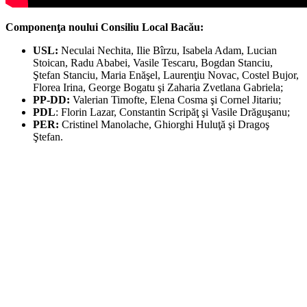
Componenţa noului Consiliu Local Bacău:
USL:
Neculai Nechita, Ilie Bîrzu, Isabela Adam, Lucian
Stoican, Radu Ababei, Vasile Tescaru, Bogdan Stanciu,
Ştefan Stanciu, Maria Enăşel, Laurenţiu Novac, Costel Bujor,
Florea Irina, George Bogatu şi Zaharia Zvetlana Gabriela;
PP-DD:
Valerian Timofte, Elena Cosma şi Cornel Jitariu;
PDL
: Florin Lazar, Constantin Scripăţ şi Vasile Drăguşanu;
PER:
Cristinel Manolache, Ghiorghi Huluţă şi Dragoş
Ştefan.