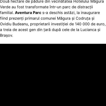
Două hectare de pădure din vecinătatea Hotelului Măgura
Verde au fost transformate într-un parc de distracţii
familial.
Aventura Parc
s-a deschis astăzi, la inaugurare
fiind prezenţi primarul comunei Măgura şi Codruţa şi
Ovidiu Budeanu, proprietarii investiţiei de 140 000 de euro,
a treia de acest gen din ţară după cele de la Lucianca şi
Braşov.