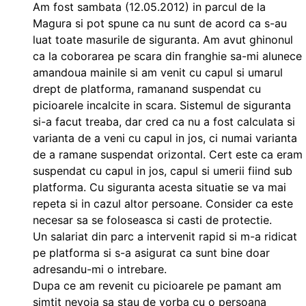
Am fost sambata (12.05.2012) in parcul de la
Magura si pot spune ca nu sunt de acord ca s-au
luat toate masurile de siguranta. Am avut ghinonul
ca la coborarea pe scara din franghie sa-mi alunece
amandoua mainile si am venit cu capul si umarul
drept de platforma, ramanand suspendat cu
picioarele incalcite in scara. Sistemul de siguranta
si-a facut treaba, dar cred ca nu a fost calculata si
varianta de a veni cu capul in jos, ci numai varianta
de a ramane suspendat orizontal. Cert este ca eram
suspendat cu capul in jos, capul si umerii fiind sub
platforma. Cu siguranta acesta situatie se va mai
repeta si in cazul altor persoane. Consider ca este
necesar sa se foloseasca si casti de protectie.
Un salariat din parc a intervenit rapid si m-a ridicat
pe platforma si s-a asigurat ca sunt bine doar
adresandu-mi o intrebare.
Dupa ce am revenit cu picioarele pe pamant am
simtit nevoia sa stau de vorba cu o persoana