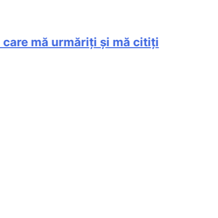
e mă urmăriți și mă citiți