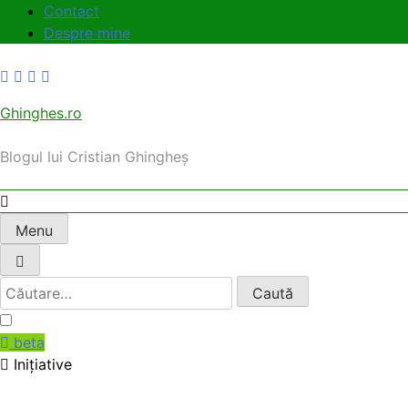
Skip
Contact
to
Despre mine
content
Ghinghes.ro
Blogul lui Cristian Ghingheș
Menu
Caută
după:
beta
Inițiative