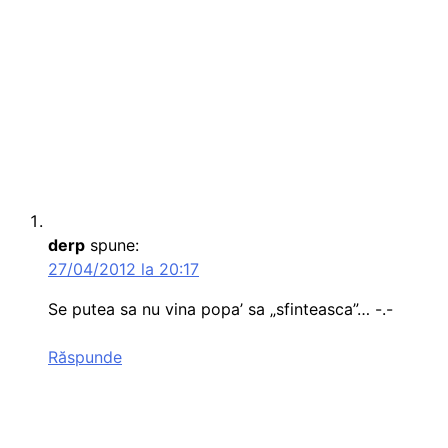
derp
spune:
27/04/2012 la 20:17
Se putea sa nu vina popa’ sa „sfinteasca”… -.-
Răspunde