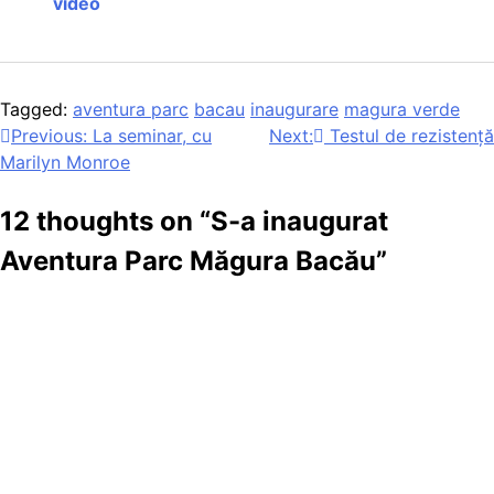
video
Tagged:
aventura parc
bacau
inaugurare
magura verde
Navigare
Previous:
La seminar, cu
Next:
Testul de rezistenţă
Marilyn Monroe
în
articole
12 thoughts on “
S-a inaugurat
Aventura Parc Măgura Bacău
”