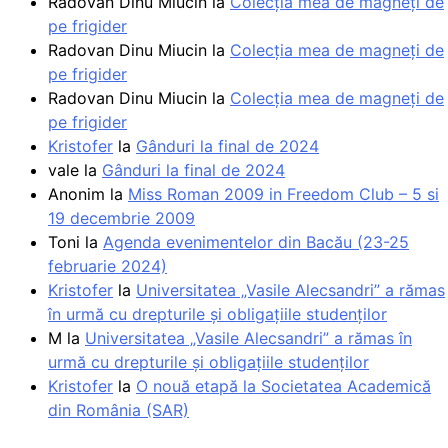
Radovan Dinu Miucin
la
Colecţia mea de magneţi de
pe frigider
Radovan Dinu Miucin
la
Colecţia mea de magneţi de
pe frigider
Radovan Dinu Miucin
la
Colecţia mea de magneţi de
pe frigider
Kristofer
la
Gânduri la final de 2024
vale
la
Gânduri la final de 2024
Anonim
la
Miss Roman 2009 in Freedom Club – 5 si
19 decembrie 2009
Toni
la
Agenda evenimentelor din Bacău (23-25
februarie 2024)
Kristofer
la
Universitatea „Vasile Alecsandri” a rămas
în urmă cu drepturile și obligațiile studenților
M
la
Universitatea „Vasile Alecsandri” a rămas în
urmă cu drepturile și obligațiile studenților
Kristofer
la
O nouă etapă la Societatea Academică
din România (SAR)