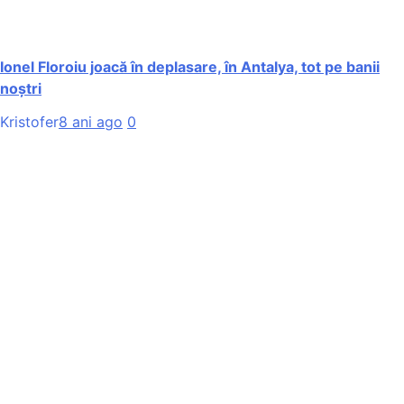
Ionel Floroiu joacă în deplasare, în Antalya, tot pe banii
noștri
Kristofer
8 ani ago
0