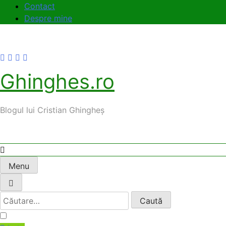
Skip
Contact
to
Despre mine
content
Ghinghes.ro
Blogul lui Cristian Ghingheș
Menu
Caută
după: