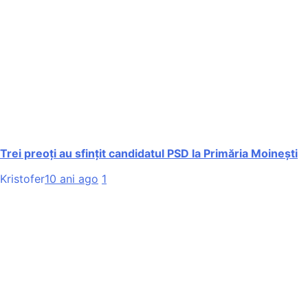
Trei preoți au sfințit candidatul PSD la Primăria Moinești
Kristofer
10 ani ago
1