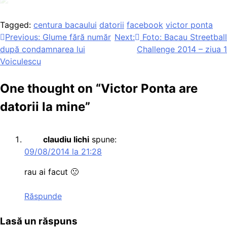
Tagged:
centura bacaului
datorii
facebook
victor ponta
Navigare
Previous:
Glume fără număr
Next:
Foto: Bacau Streetball
după condamnarea lui
Challenge 2014 – ziua 1
în
Voiculescu
articole
One thought on “
Victor Ponta are
datorii la mine
”
claudiu lichi
spune:
09/08/2014 la 21:28
rau ai facut 🙁
Răspunde
Lasă un răspuns