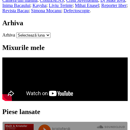
Camera din masina
;
ContraSENS
;
Cristi Juverdeanu
;
Dj Mike Iova
;
Inima Bacaului
;
Kaysha
;
Liviu Terinte
;
Mihai Enasel
;
Reporter liber
;
Revista Bacau
;
Simona Mocanu
;
Defectoscopie
.
Arhiva
Arhiva
Mixurile mele
Piese lansate