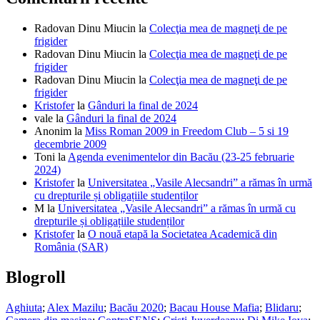
Radovan Dinu Miucin
la
Colecţia mea de magneţi de pe
frigider
Radovan Dinu Miucin
la
Colecţia mea de magneţi de pe
frigider
Radovan Dinu Miucin
la
Colecţia mea de magneţi de pe
frigider
Kristofer
la
Gânduri la final de 2024
vale
la
Gânduri la final de 2024
Anonim
la
Miss Roman 2009 in Freedom Club – 5 si 19
decembrie 2009
Toni
la
Agenda evenimentelor din Bacău (23-25 februarie
2024)
Kristofer
la
Universitatea „Vasile Alecsandri” a rămas în urmă
cu drepturile și obligațiile studenților
M
la
Universitatea „Vasile Alecsandri” a rămas în urmă cu
drepturile și obligațiile studenților
Kristofer
la
O nouă etapă la Societatea Academică din
România (SAR)
Blogroll
Aghiuta
;
Alex Mazilu
;
Bacău 2020
;
Bacau House Mafia
;
Blidaru
;