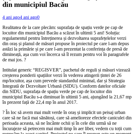
din municipiul Bacău
4 ani ago
4 ani ago
0
Realitatea de la care plecăm: suprafața de spațiu verde pe cap de
locuitor din municipiul Bacău a scăzut în ultimii 5 ani! Soluția:
regulamentul pentru întreținerea și dezvoltarea suprafețelelor verzi
din oraș și planul de măsuri propuse în proiectul pe care l-am depus
astăzi la primărie și pe care l-am prezentat la conferința de presă de
dimineață, așa cum voi încerca să îl rezum pentru voi în paragrafele
de mai jos. ?
Intitulat generic “REGISVER”, pachetul de reguli și măsuri vizează
creșterea ponderii spațiilor verzi în vederea atingerii țintei de 26
mp/locuitor, așa cum prevede standardul minimal, dar și Strategia
Integrată de Dezvoltare Urbană (SIDU). Conform datelor oficiale
din SIDU, suprafața de spațiu verde pe cap de locuitor din
municipiul Bacău s-a diminuat în ultimii 5 ani, ajungând la 21,67 mp
în prezent față de 22,4 mp în anul 2017.
? În loc să avem mai mult verde în oraș și implicit un peisaj urban
care să ne facă mai sănătoși, care să amelioreze efectele caniculei din
perioada aceasta, să ne încânte ochii și în cele din urmă să ne
încurajeze să petrecem mai mult timp în aer liber, vedem cu toții cum
regresăm la acest capitol. Proiectul pe care îl propun este un moment