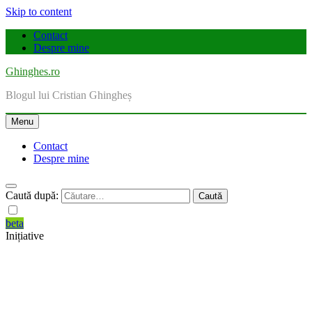
Skip to content
Contact
Despre mine
Ghinghes.ro
Blogul lui Cristian Ghingheș
Menu
Contact
Despre mine
Caută după:
beta
Inițiative