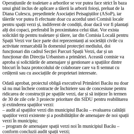
Operațiunile de toaletare a arborilor se vor putea face strict în baza
unui ghid inclus de aplicare a tăierii la arborii foioși, preluat de la
Diana Culescu, președintele Asociației Peisagiștilor (ASoP), iar
tăierile vor putea fi efectuate doar cu acordul unei Comisii locale
pentru spații verzi și, indiferent de condiții, doar dacă vor fi plantați
alți doi copaci, preferabil în proximitatea celui tăiat. Vor exista
solicitări tip pentru toaletare și tăiere, iar din Comisia Locală pentru
Spații Verzi vor face parte doi reprezentanți ai societății civile cu
activitate remarcabilă în domeniul protecției mediului, doi
funcționari din cadrul Secției Parcuri Spații Verzi, dar și un
funcționar din Direcția Urbanism a primăriei. Această comisie va
aproba și solicitările de amenajare și gestionare a spațiilor dintre
blocuri în baza protocolului de colaborare care va fi semnat cu
cetățenii sau cu asociațiile de proprietari interesate.
Odată aprobat, proiectul obligă executivul Primăriei Bacău nu doar
să nu mai încheie contracte de închiriere sau de concesiune pentru
ridicarea de construcții pe spațiile verzi, dar și să inițieze în termen
de 30 de zile cele 3 proiecte prioritare din SIDU pentru reabilitarea
și extinderea spațiilor verzi:
– audit al spațiilor verzi din municipiul Bacău – evaluarea calității
spațiilor verzi existente și a posibilităților de amenajare de noi spații
verzi în municipiu;
– program de amenajare spații verzi noi în municipiul Bacău –
conform concluzii audit spații verzi;