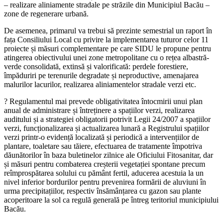
– realizare aliniamente stradale pe străzile din Municipiul Bacău –
zone de regenerare urbană.
De asemenea, primarul va trebui să prezinte semestrial un raport în
fața Consiliului Local cu privire la implementarea tuturor celor 11
proiecte și măsuri complementare pe care SIDU le propune pentru
atingerea obiectivului unei zone metropolitane cu o rețea albastră-
verde consolidată, extinsă și valorificată: perdele forestiere,
împăduriri pe terenurile degradate și neproductive, amenajarea
malurilor lacurilor, realizarea aliniamentelor stradale verzi etc.
?️ Regulamentul mai prevede obligativitatea întocmirii unui plan
anual de administrare și întreținere a spațiilor verzi, realizarea
auditului și a strategiei obligatorii potrivit Legii 24/2007 a spațiilor
verzi, funcționalizarea și actualizarea lunară a Registrului spațiilor
verzi printr-o evidență localizată și periodică a intervențiilor de
plantare, toaletare sau tăiere, efectuarea de tratamente împotriva
dăunătorilor în baza buletinelor zilnice ale Oficiului Fitosanitar, dar
și măsuri pentru combaterea creșterii vegetației spontane precum
reîmprospătarea solului cu pământ fertil, aducerea acestuia la un
nivel inferior bordurilor pentru prevenirea formării de aluviuni în
urma precipitațiilor, respectiv însămânțarea cu gazon sau plante
acoperitoare la sol ca regulă generală pe întreg teritoriul municipiului
Bacău.