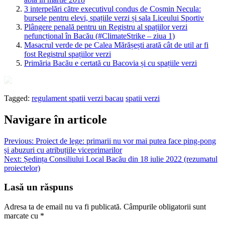
3 interpelări către executivul condus de Cosmin Necula:
bursele pentru elevi, spațiile verzi și sala Liceului Sportiv
Plângere penală pentru un Registru al spațiilor verzi
nefuncțional în Bacău (#ClimateStrike – ziua 1)
Masacrul verde de pe Calea Mărășești arată cât de util ar fi
fost Registrul spațiilor verzi
Primăria Bacău e certată cu Bacovia și cu spațiile verzi
Tagged:
regulament spatii verzi bacau
spatii verzi
Navigare în articole
Previous:
Proiect de lege: primarii nu vor mai putea face ping-pong
și abuzuri cu atribuțiile viceprimarilor
Next:
Ședința Consiliului Local Bacău din 18 iulie 2022 (rezumatul
proiectelor)
Lasă un răspuns
Adresa ta de email nu va fi publicată.
Câmpurile obligatorii sunt
marcate cu
*