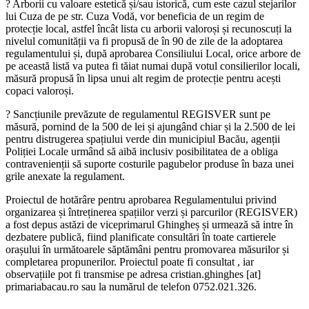
? Arborii cu valoare estetică și/sau istorică, cum este cazul stejarilor
lui Cuza de pe str. Cuza Vodă, vor beneficia de un regim de
protecție local, astfel încât lista cu arborii valoroși și recunoscuți la
nivelul comunității va fi propusă de în 90 de zile de la adoptarea
regulamentului și, după aprobarea Consiliului Local, orice arbore de
pe această listă va putea fi tăiat numai după votul consilierilor locali,
măsură propusă în lipsa unui alt regim de protecție pentru acești
copaci valoroși.
? Sancțiunile prevăzute de regulamentul REGISVER sunt pe
măsură, pornind de la 500 de lei și ajungând chiar și la 2.500 de lei
pentru distrugerea spațiului verde din municipiul Bacău, agenții
Poliției Locale urmând să aibă inclusiv posibilitatea de a obliga
contravenienții să suporte costurile pagubelor produse în baza unei
grile anexate la regulament.
Proiectul de hotărâre pentru aprobarea Regulamentului privind
organizarea și întreținerea spațiilor verzi și parcurilor (REGISVER)
a fost depus astăzi de viceprimarul Ghingheș și urmează să intre în
dezbatere publică, fiind planificate consultări în toate cartierele
orașului în următoarele săptămâni pentru promovarea măsurilor și
completarea propunerilor. Proiectul poate fi consultat , iar
observațiile pot fi transmise pe adresa cristian.ghinghes [at]
primariabacau.ro sau la numărul de telefon 0752.021.326.