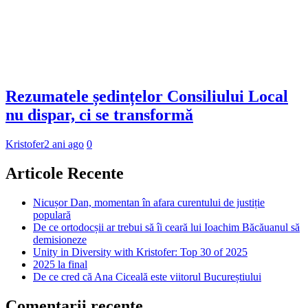
Rezumatele ședințelor Consiliului Local
nu dispar, ci se transformă
Kristofer
2 ani ago
0
Articole Recente
Nicușor Dan, momentan în afara curentului de justiție
populară
De ce ortodocșii ar trebui să îi ceară lui Ioachim Băcăuanul să
demisioneze
Unity in Diversity with Kristofer: Top 30 of 2025
2025 la final
De ce cred că Ana Ciceală este viitorul Bucureștiului
Comentarii recente