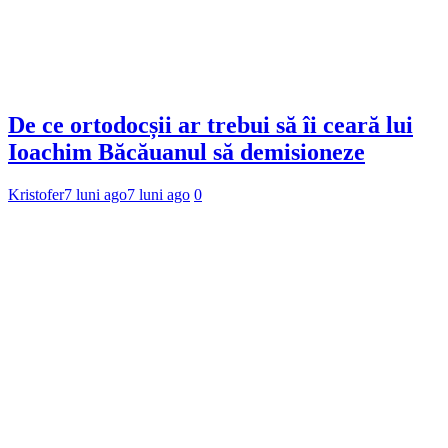
De ce ortodocșii ar trebui să îi ceară lui
Ioachim Băcăuanul să demisioneze
Kristofer
7 luni ago
7 luni ago
0