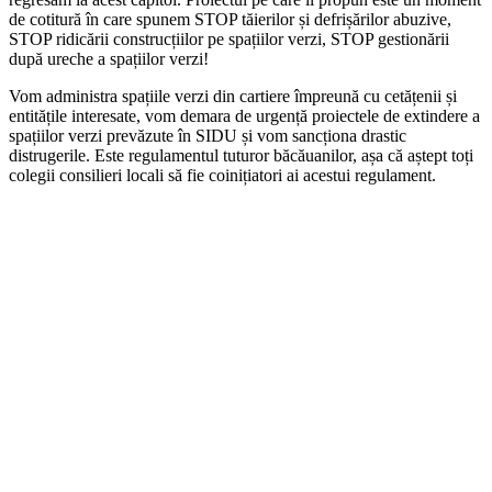
de cotitură în care spunem STOP tăierilor și defrișărilor abuzive,
STOP ridicării construcțiilor pe spațiilor verzi, STOP gestionării
după ureche a spațiilor verzi!
Vom administra spațiile verzi din cartiere împreună cu cetățenii și
entitățile interesate, vom demara de urgență proiectele de extindere a
spațiilor verzi prevăzute în SIDU și vom sancționa drastic
distrugerile. Este regulamentul tuturor băcăuanilor, așa că aștept toți
colegii consilieri locali să fie coinițiatori ai acestui regulament.