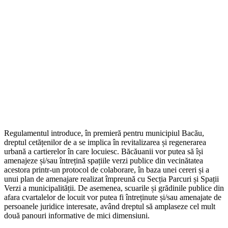
Regulamentul introduce, în premieră pentru municipiul Bacău,
dreptul cetățenilor de a se implica în revitalizarea și regenerarea
urbană a cartierelor în care locuiesc. Băcăuanii vor putea să își
amenajeze și/sau întrețină spațiile verzi publice din vecinătatea
acestora printr-un protocol de colaborare, în baza unei cereri și a
unui plan de amenajare realizat împreună cu Secția Parcuri și Spații
Verzi a municipalității. De asemenea, scuarile și grădinile publice din
afara cvartalelor de locuit vor putea fi întreținute și/sau amenajate de
persoanele juridice interesate, având dreptul să amplaseze cel mult
două panouri informative de mici dimensiuni.