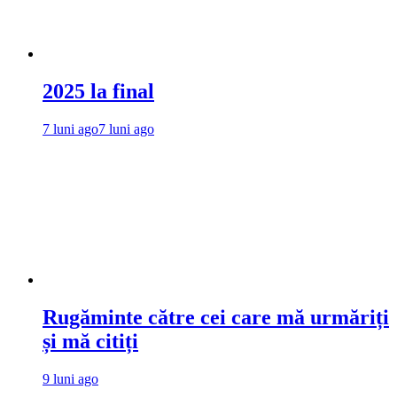
2025 la final
7 luni ago
7 luni ago
Rugăminte către cei care mă urmăriți
și mă citiți
9 luni ago