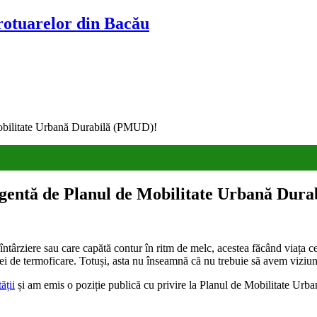
trotuarelor din Bacău
 Mobilitate Urbană Durabilă (PMUD)!
urgentă de Planul de Mobilitate Urbană Dur
întârziere sau care capătă contur în ritm de melc, acestea făcând viața c
elei de termoficare. Totuși, asta nu înseamnă că nu trebuie să avem viziune
ății
și am emis o poziție publică cu privire la Planul de Mobilitate Ur