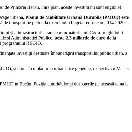
 de Primăria Bacău. Fără plan, aceste investiții nu sunt eligibile!
erație urbană,
Planul de Mobilitate Urbană Durabilă (PMUD) este
ură de transport pe perioada exercițiului bugetar european 2014-2020.
lui și a infrastructurii stradale în următorii ani. Conform ghidului
le și Administrației Publice,
peste 2,3 miliarde de euro de la
 al programului REGIO.
anțate investiții destinate îmbunătățirii transportului public urban, a
MUD), și corelat cu planurile urbanistice generale, respectiv cu Master
a PMUD în Bacău. Poziția autorităților și dezbaterile pe această tema le