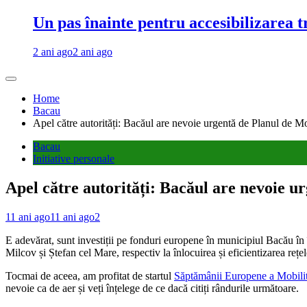
Un pas înainte pentru accesibilizarea 
2 ani ago
2 ani ago
Home
Bacau
Apel către autorități: Bacăul are nevoie urgentă de Planul de
Bacau
Initiative personale
Apel către autorități: Bacăul are nevoie 
11 ani ago
11 ani ago
2
E adevărat, sunt investiții pe fonduri europene în municipiul Bacău în 
Milcov și Ștefan cel Mare, respectiv la înlocuirea și eficientizarea reț
Tocmai de aceea, am profitat de startul
Săptămânii Europene a Mobilit
nevoie ca de aer și veți înțelege de ce dacă citiți rândurile următoare.