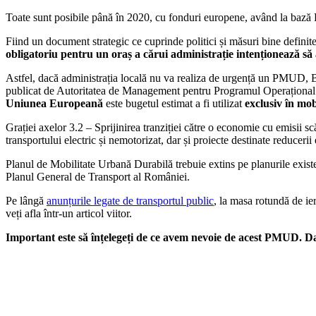
Toate sunt posibile până în 2020, cu fonduri europene, având la bază Pl
Fiind un document strategic ce cuprinde politici și măsuri bine definit
obligatoriu pentru un oraș a cărui administrație intenționează s
Astfel, dacă administrația locală nu va realiza de urgență un PMUD, Ba
publicat de Autoritatea de Management pentru Programul Operațional 
Uniunea Europeană
este bugetul estimat a fi utilizat
exclusiv în mo
Grației axelor 3.2 – Sprijinirea tranziției către o economie cu emisii s
transportului electric și nemotorizat, dar și proiecte destinate reduceri
Planul de Mobilitate Urbană Durabilă trebuie extins pe planurile exist
Planul General de Transport al României.
Pe lângă
anunțurile legate de transportul public
, la masa rotundă de ie
veți afla într-un articol viitor.
Important este să înțelegeți de ce avem nevoie de acest PMUD. Da