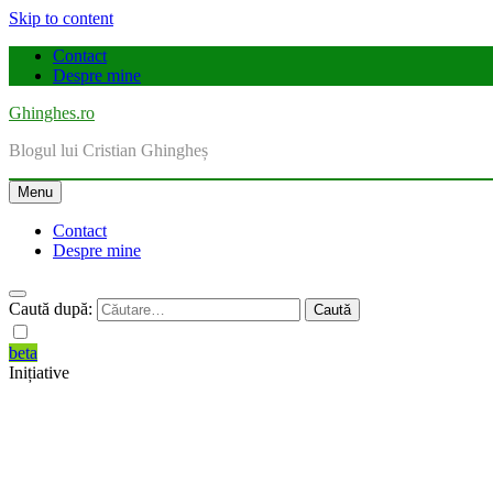
Skip to content
Contact
Despre mine
Ghinghes.ro
Blogul lui Cristian Ghingheș
Menu
Contact
Despre mine
Caută după:
beta
Inițiative