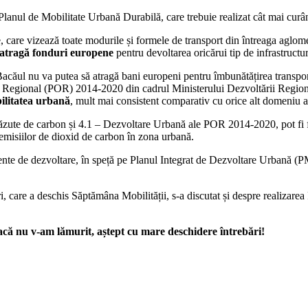
anul de Mobilitate Urbană Durabilă, care trebuie realizat cât mai curând
e, care vizează toate modurile și formele de transport din întreaga aglom
ă atragă fonduri europene
pentru devoltarea oricărui tip de infrastruct
căul nu va putea să atragă bani europeni pentru îmbunătățirea transportu
Regional (POR) 2014-2020 din cadrul Ministerului Dezvoltării Regiona
bilitatea urbană
, mult mai consistent comparativ cu orice alt domeniu
căzute de carbon și 4.1 – Dezvoltare Urbană ale POR 2014-2020, pot fi fin
i emisiilor de dioxid de carbon în zona urbană.
ente de dezvoltare, în speță pe Planul Integrat de Dezvoltare Urbană (P
ri, care a deschis Săptămâna Mobilității, s-a discutat și despre realizare
că nu v-am lămurit, aștept cu mare deschidere întrebări!