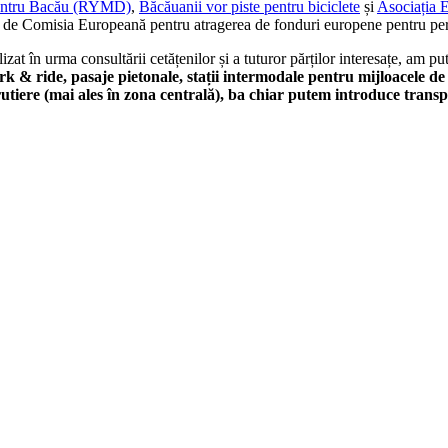
pentru Bacău (RYMD)
,
Băcăuanii vor piste pentru biciclete
și
Asociația 
 de Comisia Europeană pentru atragerea de fonduri europene pentru pe
t în urma consultării cetățenilor și a tuturor părților interesațe, am pu
k & ride, pasaje pietonale, stații intermodale pentru mijloacele de 
rutiere (mai ales în zona centrală), ba chiar putem introduce transp