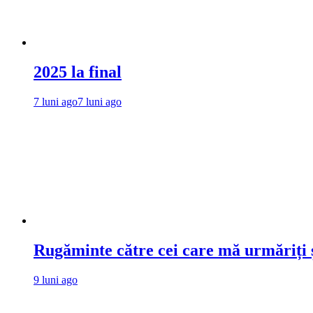
2025 la final
7 luni ago
7 luni ago
Rugăminte către cei care mă urmăriți ș
9 luni ago