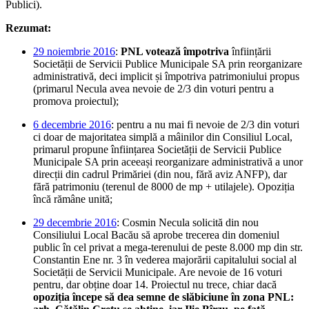
Publici).
Rezumat:
29 noiembrie 2016
:
PNL votează împotriva
înființării
Societății de Servicii Publice Municipale SA prin reorganizare
administrativă, deci implicit și împotriva patrimoniului propus
(primarul Necula avea nevoie de 2/3 din voturi pentru a
promova proiectul);
6 decembrie 2016
: pentru a nu mai fi nevoie de 2/3 din voturi
ci doar de majoritatea simplă a mâinilor din Consiliul Local,
primarul propune înființarea Societății de Servicii Publice
Municipale SA prin aceeași reorganizare administrativă a unor
direcții din cadrul Primăriei (din nou, fără aviz ANFP), dar
fără patrimoniu (terenul de 8000 de mp + utilajele). Opoziția
încă rămâne unită;
29 decembrie 2016
: Cosmin Necula solicită din nou
Consiliului Local Bacău să aprobe trecerea din domeniul
public în cel privat a mega-terenului de peste 8.000 mp din str.
Constantin Ene nr. 3 în vederea majorării capitalului social al
Societății de Servicii Municipale. Are nevoie de 16 voturi
pentru, dar obține doar 14. Proiectul nu trece, chiar dacă
opoziția începe să dea semne de slăbiciune în zona PNL: