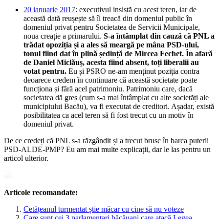
20 ianuarie 2017
: executivul insistă cu acest teren, iar de
această dată reușește să îl treacă din domeniul public în
domeniul privat pentru Societatea de Servicii Municipale,
noua creație a primarului.
S-a întâmplat din cauză că PNL a
trădat opoziția și a ales să meargă pe mâna PSD-ului,
tonul fiind dat în plină ședință de Mircea Fechet. În afară
de Daniel Miclăuș, acesta fiind absent, toți liberalii au
votat pentru.
Eu și PSRO ne-am menținut poziția contra
deoarece credem în continuare că această societate poate
funcționa și fără acel patrimoniu. Patrimoniu care, dacă
societatea dă greș (cum s-a mai întâmplat cu alte societăți ale
municipiului Bacău), va fi executat de creditori. Așadar, există
posibilitatea ca acel teren să fi fost trecut cu un motiv în
domeniul privat.
De ce credeți că PNL s-a răzgândit și a trecut brusc în barca puterii
PSD-ALDE-PMP? Eu am mai multe explicații, dar le las pentru un
articol ulterior.
Articole recomandate:
Cetățeanul turmentat știe măcar cu cine să nu voteze
Care sunt cei 3 parlamentari băcăuani care atacă Legea