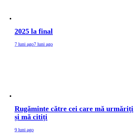
2025 la final
7 luni ago
7 luni ago
Rugăminte către cei care mă urmăriți
și mă citiți
9 luni ago