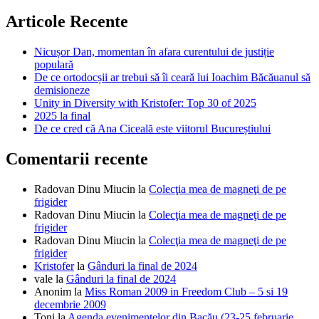
Articole Recente
Nicușor Dan, momentan în afara curentului de justiție
populară
De ce ortodocșii ar trebui să îi ceară lui Ioachim Băcăuanul să
demisioneze
Unity in Diversity with Kristofer: Top 30 of 2025
2025 la final
De ce cred că Ana Ciceală este viitorul Bucureștiului
Comentarii recente
Radovan Dinu Miucin
la
Colecţia mea de magneţi de pe
frigider
Radovan Dinu Miucin
la
Colecţia mea de magneţi de pe
frigider
Radovan Dinu Miucin
la
Colecţia mea de magneţi de pe
frigider
Kristofer
la
Gânduri la final de 2024
vale
la
Gânduri la final de 2024
Anonim
la
Miss Roman 2009 in Freedom Club – 5 si 19
decembrie 2009
Toni
la
Agenda evenimentelor din Bacău (23-25 februarie