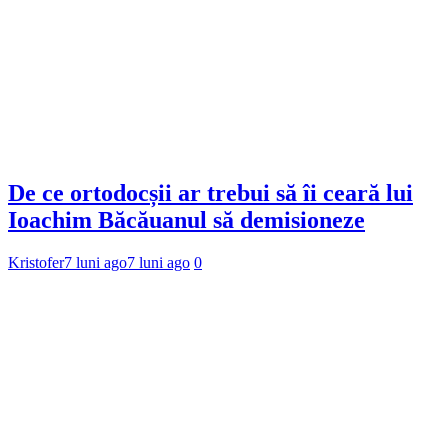
De ce ortodocșii ar trebui să îi ceară lui
Ioachim Băcăuanul să demisioneze
Kristofer
7 luni ago
7 luni ago
0