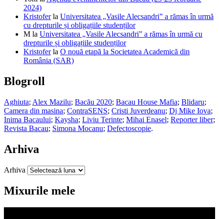
2024)
Kristofer
la
Universitatea „Vasile Alecsandri” a rămas în urmă
cu drepturile și obligațiile studenților
M
la
Universitatea „Vasile Alecsandri” a rămas în urmă cu
drepturile și obligațiile studenților
Kristofer
la
O nouă etapă la Societatea Academică din
România (SAR)
Blogroll
Aghiuta
;
Alex Mazilu
;
Bacău 2020
;
Bacau House Mafia
;
Blidaru
;
Camera din masina
;
ContraSENS
;
Cristi Juverdeanu
;
Dj Mike Iova
;
Inima Bacaului
;
Kaysha
;
Liviu Terinte
;
Mihai Enasel
;
Reporter liber
;
Revista Bacau
;
Simona Mocanu
;
Defectoscopie
.
Arhiva
Arhiva
Mixurile mele