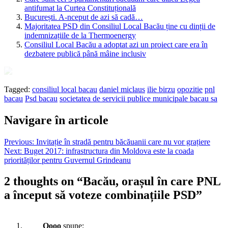
antifumat la Curtea Constituțională
București. A-nceput de azi să cadă…
Majoritatea PSD din Consiliul Local Bacău ține cu dinții de
indemnizațiile de la Thermoenergy
Consiliul Local Bacău a adoptat azi un proiect care era în
dezbatere publică până mâine inclusiv
Tagged:
consiliul local bacau
daniel miclaus
ilie birzu
opozitie
pnl
bacau
Psd bacau
societatea de servicii publice municipale bacau sa
Navigare în articole
Previous:
Invitație în stradă pentru băcăuanii care nu vor grațiere
Next:
Buget 2017: infrastructura din Moldova este la coada
priorităților pentru Guvernul Grindeanu
2 thoughts on “
Bacău, orașul în care PNL
a început să voteze combinațiile PSD
”
Oooo
spune: