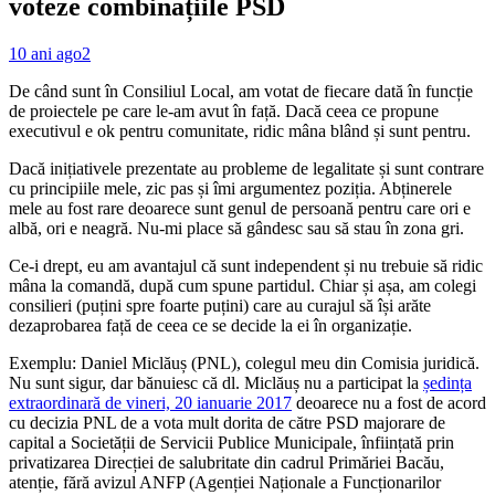
voteze combinațiile PSD
10 ani ago
2
De când sunt în Consiliul Local, am votat de fiecare dată în funcție
de proiectele pe care le-am avut în față. Dacă ceea ce propune
executivul e ok pentru comunitate, ridic mâna blând și sunt pentru.
Dacă inițiativele prezentate au probleme de legalitate și sunt contrare
cu principiile mele, zic pas și îmi argumentez poziția. Abținerele
mele au fost rare deoarece sunt genul de persoană pentru care ori e
albă, ori e neagră. Nu-mi place să gândesc sau să stau în zona gri.
Ce-i drept, eu am avantajul că sunt independent și nu trebuie să ridic
mâna la comandă, după cum spune partidul. Chiar și așa, am colegi
consilieri (puțini spre foarte puțini) care au curajul să își arăte
dezaprobarea față de ceea ce se decide la ei în organizație.
Exemplu: Daniel Miclăuș (PNL), colegul meu din Comisia juridică.
Nu sunt sigur, dar bănuiesc că dl. Miclăuș nu a participat la
ședința
extraordinară de vineri, 20 ianuarie 2017
deoarece nu a fost de acord
cu decizia PNL de a vota mult dorita de către PSD majorare de
capital a Societății de Servicii Publice Municipale, înființată prin
privatizarea Direcției de salubritate din cadrul Primăriei Bacău,
atenție, fără avizul ANFP (Agenției Naționale a Funcționarilor