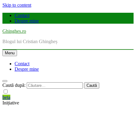
Skip to content
Contact
Despre mine
Ghinghes.ro
Blogul lui Cristian Ghingheș
Menu
Contact
Despre mine
Caută după:
beta
Inițiative