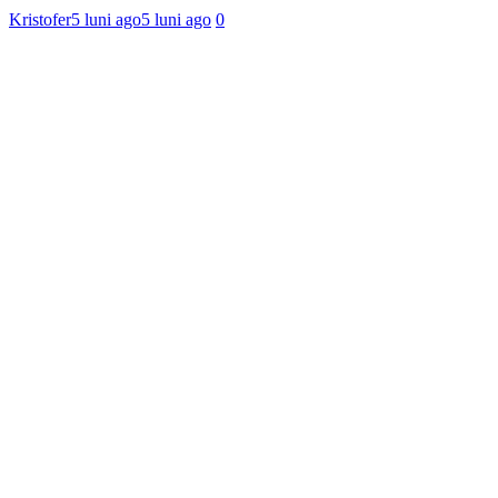
Kristofer
5 luni ago
5 luni ago
0