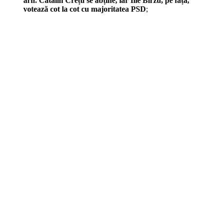
arh. Cătălin Crețu se abține, iar Ilie Bîrzu, pe față,
votează cot la cot cu majoritatea PSD
;