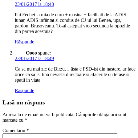
23/01/2017 la 18:48
Pai Fechet ia mia de euro + masina + facilitati de la ADIS
lunar, ADIS infiintat si condus de CJ-ul lui Benea, ups,
pardon, Brasoveanu. Te-ai asteptat vreo secunda la opozitie
din partea acestuia?
Răspunde
Oooo
spune:
23/01/2017 la 18:49
Ca sa nu mai zic de Birzu… ăsta e PSD-ist din nastere, ar face
orice ca sa isi tina nevasta directoare si afacerile cu terase si
spatii in viata.
Răspunde
Lasă un răspuns
Adresa ta de email nu va fi publicată.
Câmpurile obligatorii sunt
marcate cu
*
Comentariu
*