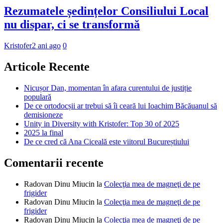
Rezumatele ședințelor Consiliului Local
nu dispar, ci se transformă
Kristofer
2 ani ago
0
Articole Recente
Nicușor Dan, momentan în afara curentului de justiție
populară
De ce ortodocșii ar trebui să îi ceară lui Ioachim Băcăuanul să
demisioneze
Unity in Diversity with Kristofer: Top 30 of 2025
2025 la final
De ce cred că Ana Ciceală este viitorul Bucureștiului
Comentarii recente
Radovan Dinu Miucin
la
Colecţia mea de magneţi de pe
frigider
Radovan Dinu Miucin
la
Colecţia mea de magneţi de pe
frigider
Radovan Dinu Miucin
la
Colecţia mea de magneţi de pe