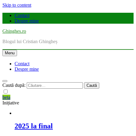
Skip to content
Contact
Despre mine
Ghinghes.ro
Blogul lui Cristian Ghingheș
Menu
Contact
Despre mine
Caută după:
beta
Inițiative
2025 la final