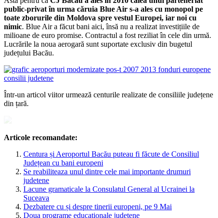
Asta pentru că
CJ Bacău a ales în 2010 calea unui parteneriat
public-privat în urma căruia Blue Air s-a ales cu monopol pe
toate zborurile din Moldova spre vestul Europei, iar noi cu
nimic
. Blue Air a făcut bani aici, însă nu a realizat investițiile de
milioane de euro promise. Contractul a fost reziliat în cele din urmă.
Lucrările la noua aerogară sunt suportate exclusiv din bugetul
județului Bacău.
Într-un articol viitor urmează centurile realizate de consiliile județene
din țară.
Articole recomandate:
Centura și Aeroportul Bacău puteau fi făcute de Consiliul
Județean cu bani europeni
Se reabiliteaza unul dintre cele mai importante drumuri
judetene
Lacune gramaticale la Consulatul General al Ucrainei la
Suceava
Dezbatere cu și despre tinerii europeni, pe 9 Mai
Doua programe educationale judetene