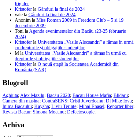
frigider
Kristofer
la
Gânduri la final de 2024
vale
la
Gânduri la final de 2024
Anonim
la
Miss Roman 2009 in Freedom Club – 5 si 19
decembrie 2009
Toni
la
Agenda evenimentelor din Bacău (23-25 februarie
2024)
Kristofer
la
Universitatea „Vasile Alecsandri” a rămas în urmă
cu drepturile și obligațiile studenților
M
la
Universitatea „Vasile Alecsandri” a rămas în urmă cu
drepturile și obligațiile studenților
Kristofer
la
O nouă etapă la Societatea Academică din
România (SAR)
Blogroll
Aghiuta
;
Alex Mazilu
;
Bacău 2020
;
Bacau House Mafia
;
Blidaru
;
Camera din masina
;
ContraSENS
;
Cristi Juverdeanu
;
Dj Mike Iova
;
Inima Bacaului
;
Kaysha
;
Liviu Terinte
;
Mihai Enasel
;
Reporter liber
;
Revista Bacau
;
Simona Mocanu
;
Defectoscopie
.
Arhiva