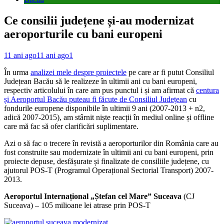
Ce consilii județene și-au modernizat
aeroporturile cu bani europeni
11 ani ago
11 ani ago
1
În urma
analizei mele despre proiectele
pe care ar fi putut Consiliul
Județean Bacău să le realizeze în ultimii ani cu bani europeni,
respectiv articolului în care am pus punctul i și am afirmat că
centura
și Aeroportul Bacău puteau fi făcute de Consiliul Județean
cu
fondurile europene disponibile în ultimii 9 ani (2007-2013 + n2,
adică 2007-2015), am stârnit niște reacții în mediul online și offline
care mă fac să ofer clarificări suplimentare.
Azi o să fac o trecere în revistă a aeroporturilor din România care au
fost construite sau modernizate în ultimii ani cu bani europeni, prin
proiecte depuse, desfășurate și finalizate de consiliile județene, cu
ajutorul POS-T (Programul Operațional Sectorial Transport) 2007-
2013.
Aeroportul Internațional „Ștefan cel Mare” Suceava
(CJ
Suceava) – 105 milioane lei atrase prin POS-T