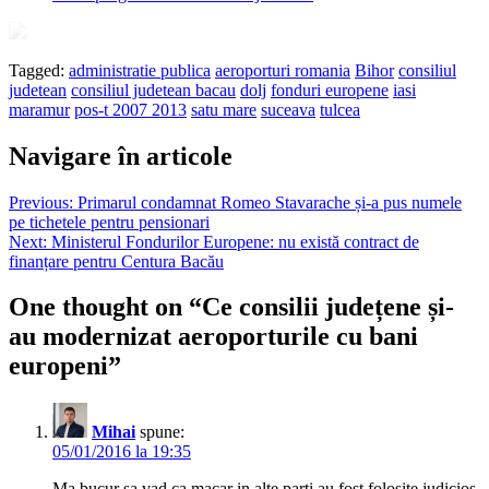
Tagged:
administratie publica
aeroporturi romania
Bihor
consiliul
judetean
consiliul judetean bacau
dolj
fonduri europene
iasi
maramur
pos-t 2007 2013
satu mare
suceava
tulcea
Navigare în articole
Previous:
Primarul condamnat Romeo Stavarache și-a pus numele
pe tichetele pentru pensionari
Next:
Ministerul Fondurilor Europene: nu există contract de
finanțare pentru Centura Bacău
One thought on “
Ce consilii județene și-
au modernizat aeroporturile cu bani
europeni
”
Mihai
spune:
05/01/2016 la 19:35
Ma bucur sa vad ca macar in alte parti au fost folosite judicios