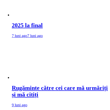
2025 la final
7 luni ago
7 luni ago
Rugăminte către cei care mă urmăriți
și mă citiți
9 luni ago