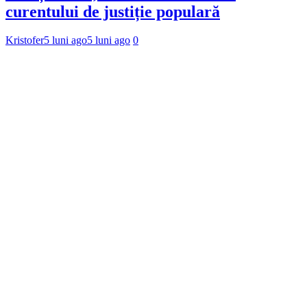
curentului de justiție populară
Kristofer
5 luni ago
5 luni ago
0