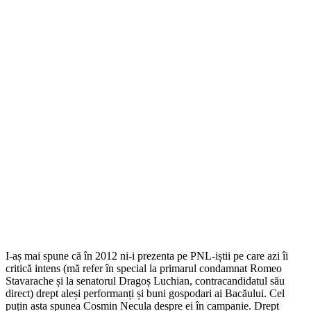
I-aș mai spune că în 2012 ni-i prezenta pe PNL-iștii pe care azi îi
critică intens (mă refer în special la primarul condamnat Romeo
Stavarache și la senatorul Dragoș Luchian, contracandidatul său
direct) drept aleși performanți și buni gospodari ai Bacăului. Cel
puțin asta spunea Cosmin Necula despre ei în campanie. Drept