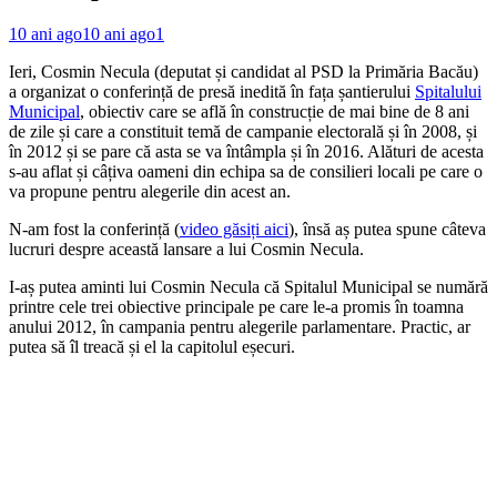
10 ani ago
10 ani ago
1
Ieri, Cosmin Necula (deputat și candidat al PSD la Primăria Bacău)
a organizat o conferință de presă inedită în fața șantierului
Spitalului
Municipal
, obiectiv care se află în construcție de mai bine de 8 ani
de zile și care a constituit temă de campanie electorală și în 2008, și
în 2012 și se pare că asta se va întâmpla și în 2016. Alături de acesta
s-au aflat și câțiva oameni din echipa sa de consilieri locali pe care o
va propune pentru alegerile din acest an.
N-am fost la conferință (
video găsiți aici
), însă aș putea spune câteva
lucruri despre această lansare a lui Cosmin Necula.
I-aș putea aminti lui Cosmin Necula că Spitalul Municipal se numără
printre cele trei obiective principale pe care le-a promis în toamna
anului 2012, în campania pentru alegerile parlamentare. Practic, ar
putea să îl treacă și el la capitolul eșecuri.