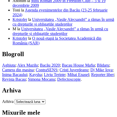
Anonim
la
Miss Roman 2009 in Freedom Club – 5 si 19
decembrie 2009
Toni
la
Agenda evenimentelor din Bacău (23-25 februarie
2024)
Kristofer
la
Universitatea „Vasile Alecsandri” a rămas în urmă
cu drepturile și obligațiile studenților
M
la
Universitatea „Vasile Alecsandri” a rămas în urmă cu
drepturile și obligațiile studenților
Kristofer
la
O nouă etapă la Societatea Academică din
România (SAR)
Blogroll
Aghiuta
;
Alex Mazilu
;
Bacău 2020
;
Bacau House Mafia
;
Blidaru
;
Camera din masina
;
ContraSENS
;
Cristi Juverdeanu
;
Dj Mike Iova
;
Inima Bacaului
;
Kaysha
;
Liviu Terinte
;
Mihai Enasel
;
Reporter liber
;
Revista Bacau
;
Simona Mocanu
;
Defectoscopie
.
Arhiva
Arhiva
Mixurile mele