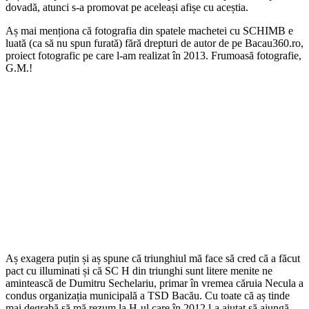
dovadă, atunci s-a promovat pe aceleași afișe cu aceștia.
Aș mai menționa că fotografia din spatele machetei cu SCHIMB e
luată (ca să nu spun furată) fără drepturi de autor de pe Bacau360.ro,
proiect fotografic pe care l-am realizat în 2013. Frumoasă fotografie,
G.M.!
Aș exagera puțin și aș spune că triunghiul mă face să cred că a făcut
pact cu illuminati și că SC H din triunghi sunt litere menite ne
amintească de Dumitru Sechelariu, primar în vremea căruia Necula a
condus organizația municipală a TSD Bacău. Cu toate că aș tinde
mai degrabă să mă rezum la H-ul care în 2012 l-a ajutat să ajungă