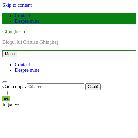
Skip to content
Contact
Despre mine
Ghinghes.ro
Blogul lui Cristian Ghingheș
Menu
Contact
Despre mine
Caută după:
beta
Inițiative