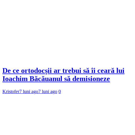
De ce ortodocșii ar trebui să îi ceară lui
Ioachim Băcăuanul să demisioneze
Kristofer
7 luni ago
7 luni ago
0