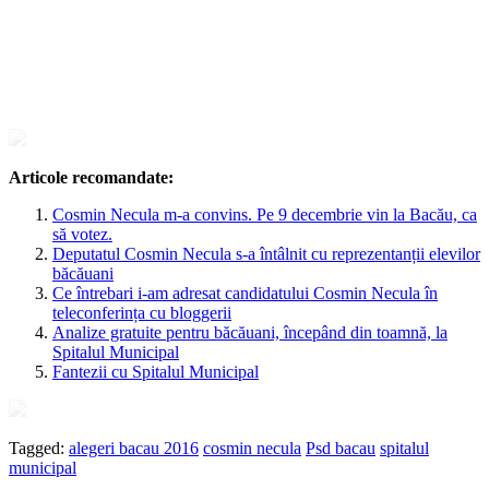
Articole recomandate:
Cosmin Necula m-a convins. Pe 9 decembrie vin la Bacău, ca
să votez.
Deputatul Cosmin Necula s-a întâlnit cu reprezentanții elevilor
băcăuani
Ce întrebari i-am adresat candidatului Cosmin Necula în
teleconferința cu bloggerii
Analize gratuite pentru băcăuani, începând din toamnă, la
Spitalul Municipal
Fantezii cu Spitalul Municipal
Tagged:
alegeri bacau 2016
cosmin necula
Psd bacau
spitalul
municipal