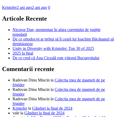
Kristofer
2 ani ago
2 ani ago
0
Articole Recente
Nicușor Dan, momentan în afara curentului de justiție
populară
De ce ortodocșii ar trebui să îi ceară lui Ioachim Băcăuanul să
demisioneze
Unity in Diversity with Kristofer: Top 30 of 2025
2025 la final
De ce cred că Ana Ciceală este viitorul Bucureștiului
Comentarii recente
Radovan Dinu Miucin
la
Colecţia mea de magneţi de pe
frigider
Radovan Dinu Miucin
la
Colecţia mea de magneţi de pe
frigider
Radovan Dinu Miucin
la
Colecţia mea de magneţi de pe
frigider
Kristofer
la
Gânduri la final de 2024
vale
la
Gânduri la final de 2024