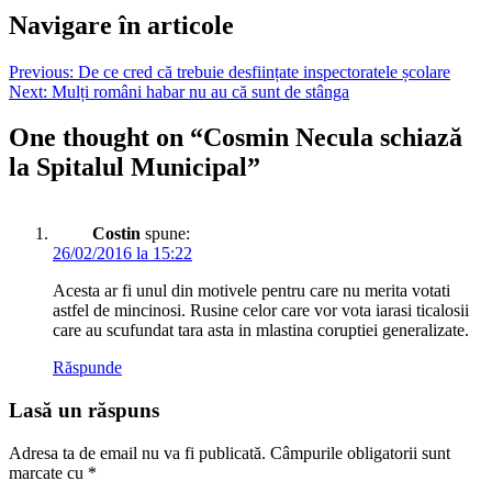
Navigare în articole
Previous:
De ce cred că trebuie desființate inspectoratele școlare
Next:
Mulți români habar nu au că sunt de stânga
One thought on “
Cosmin Necula schiază
la Spitalul Municipal
”
Costin
spune:
26/02/2016 la 15:22
Acesta ar fi unul din motivele pentru care nu merita votati
astfel de mincinosi. Rusine celor care vor vota iarasi ticalosii
care au scufundat tara asta in mlastina coruptiei generalizate.
Răspunde
Lasă un răspuns
Adresa ta de email nu va fi publicată.
Câmpurile obligatorii sunt
marcate cu
*