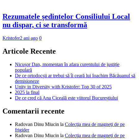
Rezumatele ședințelor Consiliului Local
nu dispar, ci se transformă
Kristofer
2 ani ago
0
Articole Recente
Nicușor Dan, momentan în afara curentului de justiție
populară
De ce ortodocșii ar trebui să îi ceară lui Ioachim Băcăuanul să
demisioneze
Unity in Diversity with Kristofer: Top 30 of 2025
2025 la final
De ce cred că Ana Ciceală este viitorul Bucureștiului
Comentarii recente
Radovan Dinu Miucin
la
Colecţia mea de magneţi de pe
frigider
Radovan Dinu Miucin
la
Colecţia mea de magneţi de pe