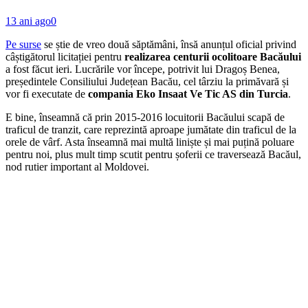
13 ani ago
0
Pe surse
se știe de vreo două săptămâni, însă anunțul oficial privind
câștigătorul licitației pentru
realizarea centurii ocolitoare Bacăului
a fost făcut ieri. Lucrările vor începe, potrivit lui Dragoș Benea,
președintele Consiliului Județean Bacău, cel târziu la primăvară și
vor fi executate de
compania Eko Insaat Ve Tic AS din Turcia
.
E bine, înseamnă că prin 2015-2016 locuitorii Bacăului scapă de
traficul de tranzit, care reprezintă aproape jumătate din traficul de la
orele de vârf. Asta înseamnă mai multă liniște și mai puțină poluare
pentru noi, plus mult timp scutit pentru șoferii ce traversează Bacăul,
nod rutier important al Moldovei.