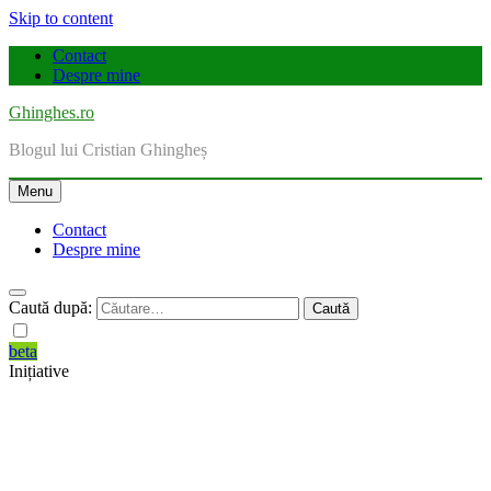
Skip to content
Contact
Despre mine
Ghinghes.ro
Blogul lui Cristian Ghingheș
Menu
Contact
Despre mine
Caută după:
beta
Inițiative