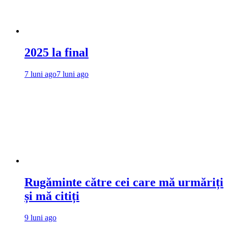
2025 la final
7 luni ago
7 luni ago
Rugăminte către cei care mă urmăriți
și mă citiți
9 luni ago