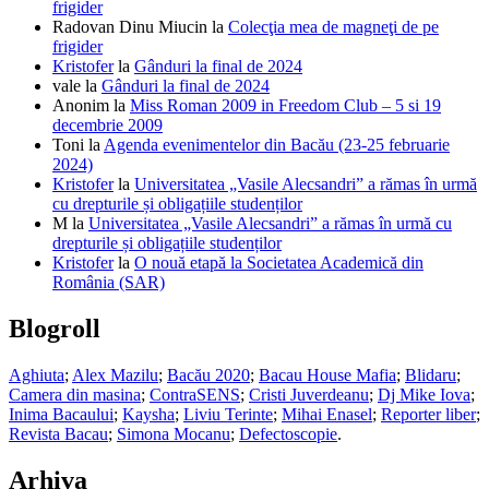
frigider
Radovan Dinu Miucin
la
Colecţia mea de magneţi de pe
frigider
Kristofer
la
Gânduri la final de 2024
vale
la
Gânduri la final de 2024
Anonim
la
Miss Roman 2009 in Freedom Club – 5 si 19
decembrie 2009
Toni
la
Agenda evenimentelor din Bacău (23-25 februarie
2024)
Kristofer
la
Universitatea „Vasile Alecsandri” a rămas în urmă
cu drepturile și obligațiile studenților
M
la
Universitatea „Vasile Alecsandri” a rămas în urmă cu
drepturile și obligațiile studenților
Kristofer
la
O nouă etapă la Societatea Academică din
România (SAR)
Blogroll
Aghiuta
;
Alex Mazilu
;
Bacău 2020
;
Bacau House Mafia
;
Blidaru
;
Camera din masina
;
ContraSENS
;
Cristi Juverdeanu
;
Dj Mike Iova
;
Inima Bacaului
;
Kaysha
;
Liviu Terinte
;
Mihai Enasel
;
Reporter liber
;
Revista Bacau
;
Simona Mocanu
;
Defectoscopie
.
Arhiva