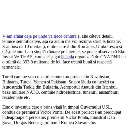
V-am arătat deja pe unde va trece centura
și alte câteva detalii
tehnice semnificative, așa că acum mă voi rezuma strict la licitație.
S-au înscris 10 ofertanți, dintre care 2 din România, Umbrărescu și
Cășuneanu. La o simplă căutare pe internet, se poate observa că Eko
Insaat Ve Tic AS, care a câștigat
licitația
organizată de CNADNR cu
o ofertă de 393,8 milioane de lei, face treabă bună și respectă
termenele.
Turcii care ne vor consturi centura au proiecte în Kazahstan,
Bulgaria, Turcia, Yemen și Pakistan. Se pot lăuda cu lucrări ca
Autostrada Trakia din Bulgaria, Aeroportul Ataturk din Istanbul,
baze militare NATO, centrale hidroelectrice, tuneluri, ansambluri
rezidențiale etc.
Este o investiție care a prins viaţă în timpul Guvernului USL,
condus de premierul Victor Ponta. De acest proiect s-au preocupat
îndeaproape 4 persoane: premierul Victor Ponta, ministrul Dan
Şova, Dragoș Benea și primarul Romeo Stavarache.