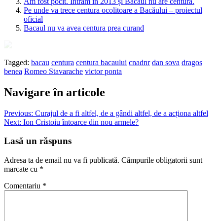
Am fost pocit. Intrăm în 2013 și Bacăul nu are centură.
Pe unde va trece centura ocolitoare a Bacăului – proiectul
oficial
Bacaul nu va avea centura prea curand
Tagged:
bacau
centura
centura bacaului
cnadnr
dan sova
dragos
benea
Romeo Stavarache
victor ponta
Navigare în articole
Previous:
Curajul de a fi altfel, de a gândi altfel, de a acționa altfel
Next:
Ion Cristoiu întoarce din nou armele?
Lasă un răspuns
Adresa ta de email nu va fi publicată.
Câmpurile obligatorii sunt
marcate cu
*
Comentariu
*