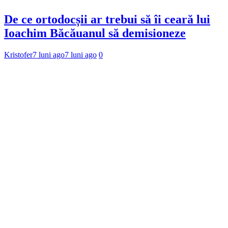
De ce ortodocșii ar trebui să îi ceară lui
Ioachim Băcăuanul să demisioneze
Kristofer
7 luni ago
7 luni ago
0